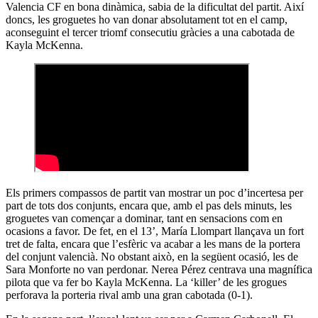
Valencia CF en bona dinàmica, sabia de la dificultat del partit. Així
doncs, les groguetes ho van donar absolutament tot en el camp,
aconseguint el tercer triomf consecutiu gràcies a una cabotada de
Kayla McKenna.
Els primers compassos de partit van mostrar un poc d’incertesa per
part de tots dos conjunts, encara que, amb el pas dels minuts, les
groguetes van començar a dominar, tant en sensacions com en
ocasions a favor. De fet, en el 13’, María Llompart llançava un fort
tret de falta, encara que l’esfèric va acabar a les mans de la portera
del conjunt valencià. No obstant això, en la següent ocasió, les de
Sara Monforte no van perdonar. Nerea Pérez centrava una magnífica
pilota que va fer bo Kayla McKenna. La ‘killer’ de les grogues
perforava la porteria rival amb una gran cabotada (0-1).