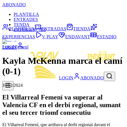
ABONADO
PLANTILLA
ENTRADES
TENDA
PLANTILLA
ENTRADAS
TIENDA
EXPERIÈNCIES
EXPERIENCIAS
V PLAY
ENDAVANT
ESTADIO
Futbol Femení
LOGIN
Kayla McKenna marca el camí
(0-1)
LOGIN
ABONADO
10/02/2024
El Villarreal Femení va superar al
Valencia CF en el derbi regional, sumant
el seu tercer triomf consecutiu
El Villarreal Femení, que arribava al derbi regional davant el