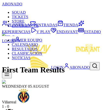
ABONADO
SQUAD
TICKETS
STORE
PLANTILLA
ENTRADAS
TIENDA
EXPERIENCES
EXPERIENCIAS
V PLAY
ENDAVANT
ESTADIO
PRIMER EQUIPO
LOGIN
CALENDARIO
RESULTADOS
CLASIFICACIÓN
NOTICIAS
LOGIN
ABONADO
First Team Results
WEDNESDAY 05 AUGUST
Villarreal
1 - 0