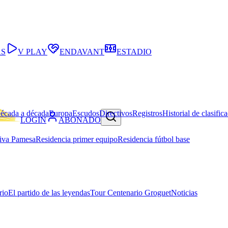
AS
V PLAY
ENDAVANT
ESTADIO
écada a década
Europa
Escudos
Directivos
Registros
Historial de clasific
LOGIN
ABONADO
iva Pamesa
Residencia primer equipo
Residencia fútbol base
rio
El partido de las leyendas
Tour Centenario Groguet
Noticias