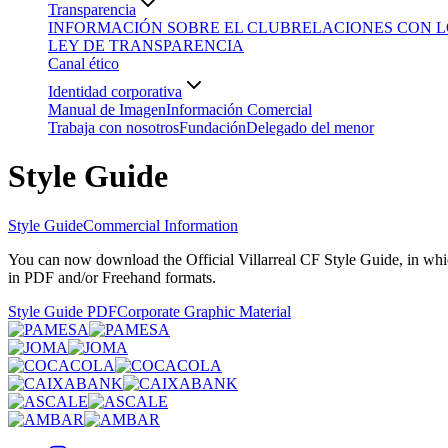
Transparencia
INFORMACIÓN SOBRE EL CLUB
RELACIONES CON L
LEY DE TRANSPARENCIA
Canal ético
Identidad corporativa
Manual de Imagen
Información Comercial
Trabaja con nosotros
Fundación
Delegado del menor
Style Guide
Style Guide
Commercial Information
You can now download the Official Villarreal CF Style Guide, in which
in PDF and/or Freehand formats.
Style Guide PDF
Corporate Graphic Material