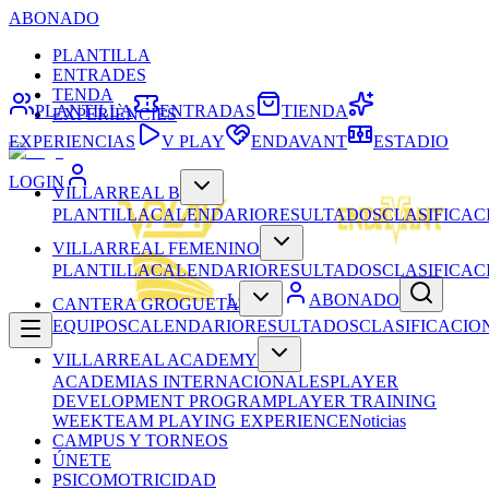
ABONADO
PLANTILLA
ENTRADES
TENDA
PLANTILLA
ENTRADAS
TIENDA
EXPERIÈNCIES
EXPERIENCIAS
V PLAY
ENDAVANT
ESTADIO
LOGIN
VILLARREAL B
PLANTILLA
CALENDARIO
RESULTADOS
CLASIFICAC
VILLARREAL FEMENINO
PLANTILLA
CALENDARIO
RESULTADOS
CLASIFICAC
LOGIN
ABONADO
CANTERA GROGUETA
EQUIPOS
CALENDARIO
RESULTADOS
CLASIFICACIO
VILLARREAL ACADEMY
ACADEMIAS INTERNACIONALES
PLAYER
DEVELOPMENT PROGRAM
PLAYER TRAINING
WEEK
TEAM PLAYING EXPERIENCE
Noticias
CAMPUS Y TORNEOS
ÚNETE
PSICOMOTRICIDAD