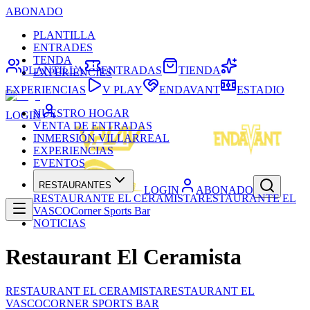
ABONADO
PLANTILLA
ENTRADES
TENDA
PLANTILLA
ENTRADAS
TIENDA
EXPERIÈNCIES
EXPERIENCIAS
V PLAY
ENDAVANT
ESTADIO
NUESTRO HOGAR
LOGIN
VENTA DE ENTRADAS
INMERSIÓN VILLARREAL
EXPERIENCIAS
EVENTOS
RESTAURANTES
LOGIN
ABONADO
RESTAURANTE EL CERAMISTA
RESTAURANTE EL
VASCO
Corner Sports Bar
NOTICIAS
Restaurant El Ceramista
RESTAURANT EL CERAMISTA
RESTAURANT EL
VASCO
CORNER SPORTS BAR