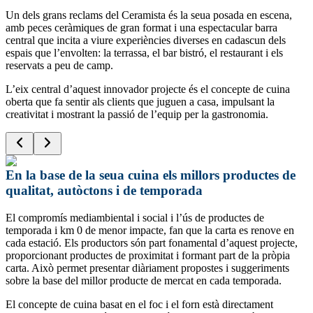
Un dels grans reclams del Ceramista és la seua posada en escena,
amb peces ceràmiques de gran format i una espectacular barra
central que incita a viure experiències diverses en cadascun dels
espais que l’envolten: la terrassa, el bar bistró, el restaurant i els
reservats a peu de camp.
L’eix central d’aquest innovador projecte és el concepte de cuina
oberta que fa sentir als clients que juguen a casa, impulsant la
creativitat i mostrant la passió de l’equip per la gastronomia.
En la base de la seua cuina els millors productes de
qualitat, autòctons i de temporada
El compromís mediambiental i social i l’ús de productes de
temporada i km 0 de menor impacte, fan que la carta es renove en
cada estació. Els productors són part fonamental d’aquest projecte,
proporcionant productes de proximitat i formant part de la pròpia
carta. Això permet presentar diàriament propostes i suggeriments
sobre la base del millor producte de mercat en cada temporada.
El concepte de cuina basat en el foc i el forn està directament