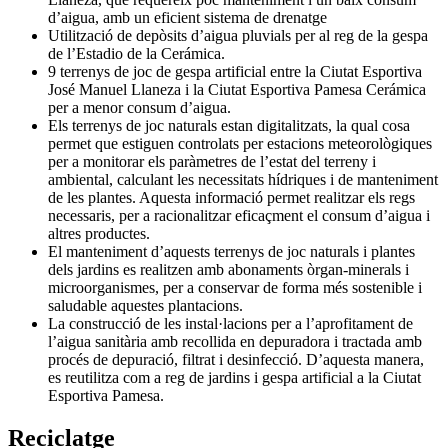
d’aigua, amb un eficient sistema de drenatge
Utilització de depòsits d’aigua pluvials per al reg de la gespa
de l’Estadio de la Cerámica.
9 terrenys de joc de gespa artificial entre la Ciutat Esportiva
José Manuel Llaneza i la Ciutat Esportiva Pamesa Cerámica
per a menor consum d’aigua.
Els terrenys de joc naturals estan digitalitzats, la qual cosa
permet que estiguen controlats per estacions meteorològiques
per a monitorar els paràmetres de l’estat del terreny i
ambiental, calculant les necessitats hídriques i de manteniment
de les plantes. Aquesta informació permet realitzar els regs
necessaris, per a racionalitzar eficaçment el consum d’aigua i
altres productes.
El manteniment d’aquests terrenys de joc naturals i plantes
dels jardins es realitzen amb abonaments òrgan-minerals i
microorganismes, per a conservar de forma més sostenible i
saludable aquestes plantacions.
La construcció de les instal·lacions per a l’aprofitament de
l’aigua sanitària amb recollida en depuradora i tractada amb
procés de depuració, filtrat i desinfecció. D’aquesta manera,
es reutilitza com a reg de jardins i gespa artificial a la Ciutat
Esportiva Pamesa.
Reciclatge