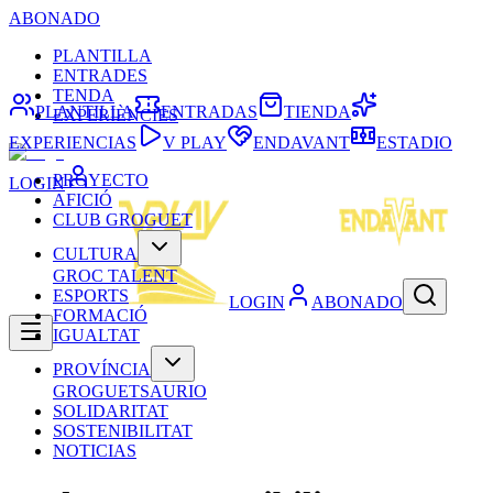
ABONADO
PLANTILLA
ENTRADES
TENDA
PLANTILLA
ENTRADAS
TIENDA
EXPERIÈNCIES
EXPERIENCIAS
V PLAY
ENDAVANT
ESTADIO
PROYECTO
LOGIN
AFICIÓ
CLUB GROGUET
CULTURA
GROC TALENT
ESPORTS
LOGIN
ABONADO
FORMACIÓ
IGUALTAT
PROVÍNCIA
GROGUETSAURIO
SOLIDARITAT
SOSTENIBILITAT
NOTICIAS