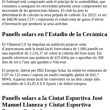
El Submarí està compromés amb el principi de la sostenibilitat, que
consisteix a assegurar les necessitats presents sense comprometre les
necessitats de les generacions futures. El club ha pres la
determinació de calcular la seua petjada de carboni. En 2023, va ser
de 848,96 tones CO², i representa el volum total de gasos d’efecte
d’hivernacle que produeix la seua activitat.
Panells solars en l'Estadio de la Cerámica
El Villarreal CF ha impulsat un ambiciós projecte solar
d’autoconsum amb la instal·lació fotovoltaica de 1.060 panells en
una superfície de 3.216,37 m² sobre la coberta del fons nord. Els
panells ofereixen una potència de 435 kWp per a aprofitar els 300
dies de sol a l’any que gaudim a Vila-real.
El projecte, liderat per IM2 Energia Solar, ha reduït les emissions de
CO² en 122 tones i suposa un estalvi energètic global de 642,7
MWh. Aquesta instal·lació ho converteix en un dels camps més
sostenibles de LALIGA EA Sports i de futbol europeu.
Panells solars a la Ciutat Esportiva José
Manuel Llaneza y Ciutat Esportiva