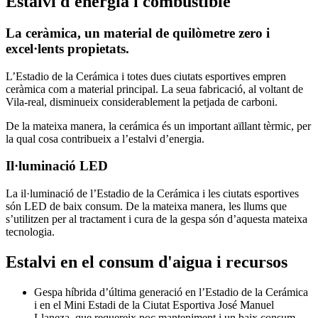
Estalvi d'energia i combustible
La ceràmica, un material de quilòmetre zero i
excel·lents propietats.
L’Estadio de la Cerámica i totes dues ciutats esportives empren
ceràmica com a material principal. La seua fabricació, al voltant de
Vila-real, disminueix considerablement la petjada de carboni.
De la mateixa manera, la cerámica és un important aïllant tèrmic, per
la qual cosa contribueix a l’estalvi d’energia.
Il·luminació LED
La il·luminació de l’Estadio de la Cerámica i les ciutats esportives
són LED de baix consum. De la mateixa manera, les llums que
s’utilitzen per al tractament i cura de la gespa són d’aquesta mateixa
tecnologia.
Estalvi en el consum d'aigua i recursos
Gespa híbrida d’última generació en l’Estadio de la Cerámica
i en el Mini Estadi de la Ciutat Esportiva José Manuel
Llaneza, que requereix poc manteniment i un baix consum