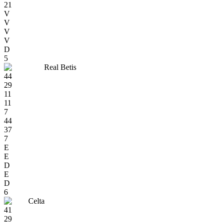
21
V
V
V
V
D
5
Real Betis
44
29
11
11
7
44
37
7
E
E
D
E
D
6
Celta
41
29