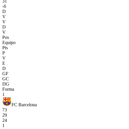
31
-6
D
V
V
D
V
Pos
Equipo
Pts
P
V
E
D
GF
GC
DG
Forma
1
FC Barcelona
73
29
24
1