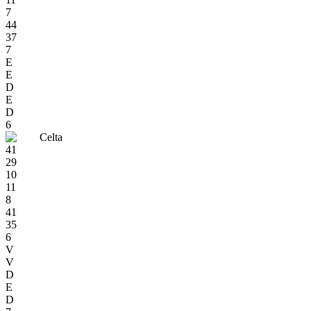
7
44
37
7
E
E
D
E
D
6
Celta
41
29
10
11
8
41
35
6
V
V
D
E
D