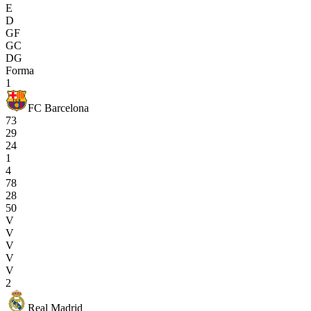
E
D
GF
GC
DG
Forma
1
FC Barcelona
73
29
24
1
4
78
28
50
V
V
V
V
V
2
Real Madrid