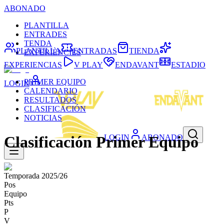
ABONADO
PLANTILLA
ENTRADES
TENDA
PLANTILLA
ENTRADAS
TIENDA
EXPERIÈNCIES
EXPERIENCIAS
V PLAY
ENDAVANT
ESTADIO
PRIMER EQUIPO
LOGIN
CALENDARIO
RESULTADOS
CLASIFICACIÓN
NOTICIAS
LOGIN
ABONADO
Clasificación Primer Equipo
Temporada 2025/26
Pos
Equipo
Pts
P
V