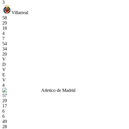
3
Villarreal
58
29
18
4
7
54
34
20
V
D
V
E
V
4
Atletico de Madrid
57
29
17
6
6
49
28