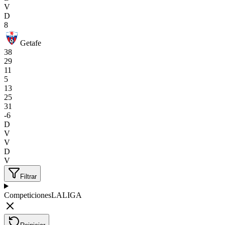
V
D
8
Getafe
38
29
11
5
13
25
31
-6
D
V
V
D
V
Filtrar
Competiciones
LALIGA