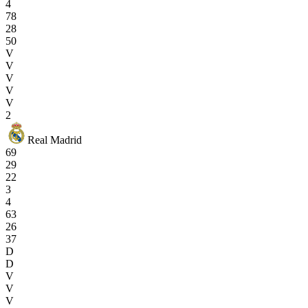
4
78
28
50
V
V
V
V
V
2
Real Madrid
69
29
22
3
4
63
26
37
D
D
V
V
V