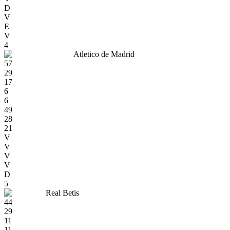
D
V
E
V
4
Atletico de Madrid
57
29
17
6
6
49
28
21
V
V
V
V
D
5
Real Betis
44
29
11
11