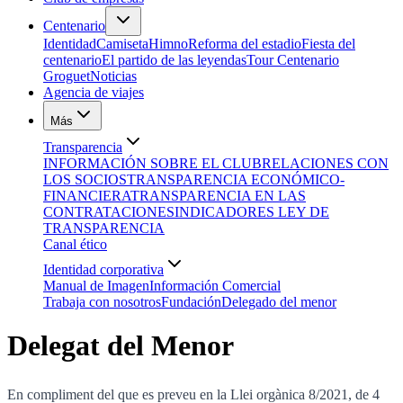
Centenario
Identidad
Camiseta
Himno
Reforma del estadio
Fiesta del
centenario
El partido de las leyendas
Tour Centenario
Groguet
Noticias
Agencia de viajes
Más
Transparencia
INFORMACIÓN SOBRE EL CLUB
RELACIONES CON
LOS SOCIOS
TRANSPARENCIA ECONÓMICO-
FINANCIERA
TRANSPARENCIA EN LAS
CONTRATACIONES
INDICADORES LEY DE
TRANSPARENCIA
Canal ético
Identidad corporativa
Manual de Imagen
Información Comercial
Trabaja con nosotros
Fundación
Delegado del menor
Delegat del Menor
En compliment del que es preveu en la Llei orgànica 8/2021, de 4