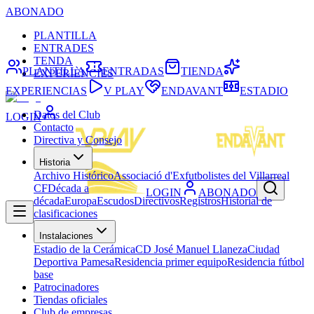
ABONADO
PLANTILLA
ENTRADES
TENDA
PLANTILLA
ENTRADAS
TIENDA
EXPERIÈNCIES
EXPERIENCIAS
V PLAY
ENDAVANT
ESTADIO
Datos del Club
LOGIN
Contacto
Directiva y Consejo
Historia
Archivo Histórico
Associació d'Exfutbolistes del Villarreal
CF
Década a
LOGIN
ABONADO
década
Europa
Escudos
Directivos
Registros
Historial de
clasificaciones
Instalaciones
Estadio de la Cerámica
CD José Manuel Llaneza
Ciudad
Deportiva Pamesa
Residencia primer equipo
Residencia fútbol
base
Patrocinadores
Tiendas oficiales
Club de empresas