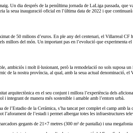
 maig. Un dia després de la penúltima jornada de LaLiga passada, que va 
ia la seua inauguració oficial en l’última data de 2022 i que continuarà 
mat de 50 milions d’euros. En ple any del centenari, el Villarreal CF ha 
 dels millors del món. Un important pas en l’evolució que experimenta 
e, ambiciós i molt il·lusionant, però la remodelació no sols suposa un imp
mic de la nostra província, al qual, amb la seua actual denominació, el V
t arquitectònica en el seu conjunt i millora l’experiència dels aficiona
ol i integrant de manera més sostenible i amable amb l’entorn urbà.
na de l’Estadio de la Cerámica, s’ha tancat per complet el camp amb la c
 l’aforament de l’estadi i permet albergar totes les infraestructures televi
eomarcadors gegants de 21×7 metres (300 m² de pantalla) i una megafonia