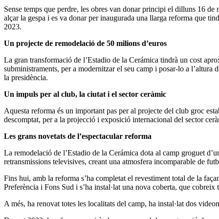
Sense temps que perdre, les obres van donar principi el dilluns 16 de
alçar la gespa i es va donar per inaugurada una llarga reforma que tindr
2023.
Un projecte de remodelació de 50 milions d’euros
La gran transformació de l’Estadio de la Cerámica tindrà un cost aproxi
subministraments, per a modernitzar el seu camp i posar-lo a l’altura
la presidència.
Un impuls per al club, la ciutat i el sector ceràmic
Aquesta reforma és un important pas per al projecte del club groc establ
descomptat, per a la projecció i exposició internacional del sector cerà
Les grans novetats de l’espectacular reforma
La remodelació de l’Estadio de la Cerámica dota al camp groguet d’unita
retransmissions televisives, creant una atmosfera incomparable de futb
Fins hui, amb la reforma s’ha completat el revestiment total de la faça
Preferència i Fons Sud i s’ha instal·lat una nova coberta, que cobreix tot
A més, ha renovat totes les localitats del camp, ha instal·lat dos vid