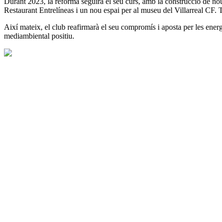
Durant 2023, la reforma seguirà el seu curs, amb la construcció de nous
Restaurant Entrelíneas i un nou espai per al museu del Villarreal C
Així mateix, el club reafirmarà el seu compromís i aposta per les energ
mediambiental positiu.