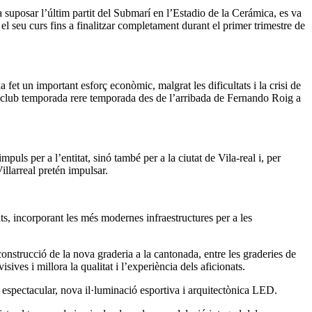
suposar l’últim partit del Submarí en l’Estadio de la Cerámica, es va
el seu curs fins a finalitzar completament durant el primer trimestre de
fet un important esforç econòmic, malgrat les dificultats i la crisi de
el club temporada rere temporada des de l’arribada de Fernando Roig a
uls per a l’entitat, sinó també per a la ciutat de Vila-real i, per
illarreal pretén impulsar.
ts, incorporant les més modernes infraestructures per a les
onstrucció de la nova graderia a la cantonada, entre les graderies de
sives i millora la qualitat i l’experiència dels aficionats.
 espectacular, nova il·luminació esportiva i arquitectònica LED.