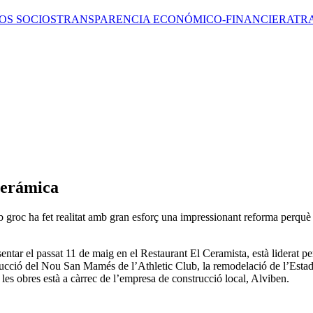
OS SOCIOS
TRANSPARENCIA ECONÓMICO-FINANCIERA
TR
Cerámica
lub groc ha fet realitat amb gran esforç una impressionant reforma perqu
entar el passat 11 de maig en el Restaurant El Ceramista, està liderat 
strucció del Nou San Mamés de l’Athletic Club, la remodelació de l’Esta
 les obres està a càrrec de l’empresa de construcció local, Alviben.