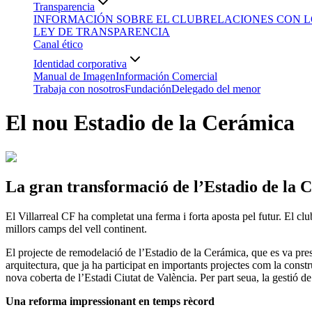
Transparencia
INFORMACIÓN SOBRE EL CLUB
RELACIONES CON L
LEY DE TRANSPARENCIA
Canal ético
Identidad corporativa
Manual de Imagen
Información Comercial
Trabaja con nosotros
Fundación
Delegado del menor
El nou Estadio de la Cerámica
La gran transformació de l’Estadio de la 
El Villarreal CF ha completat una ferma i forta aposta pel futur. El c
millors camps del vell continent.
El projecte de remodelació de l’Estadio de la Cerámica, que es va pres
arquitectura, que ja ha participat en importants projectes com la con
nova coberta de l’Estadi Ciutat de València. Per part seua, la gestió de
Una reforma impressionant en temps rècord