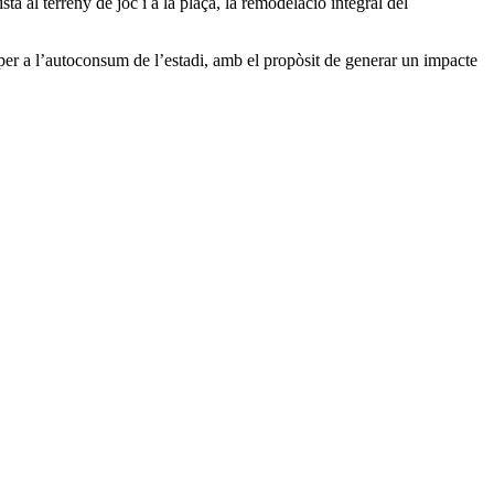
a al terreny de joc i a la plaça, la remodelació integral del
a per a l’autoconsum de l’estadi, amb el propòsit de generar un impacte