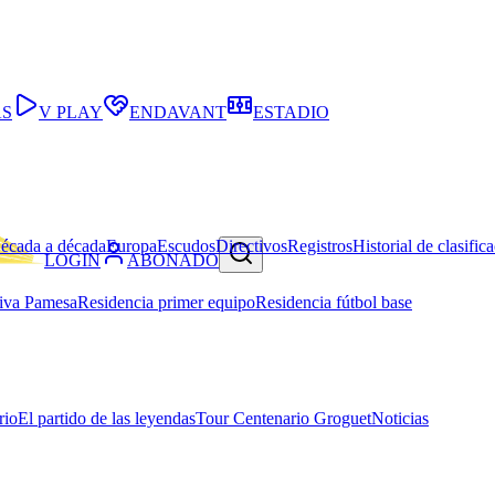
AS
V PLAY
ENDAVANT
ESTADIO
écada a década
Europa
Escudos
Directivos
Registros
Historial de clasific
LOGIN
ABONADO
iva Pamesa
Residencia primer equipo
Residencia fútbol base
rio
El partido de las leyendas
Tour Centenario Groguet
Noticias