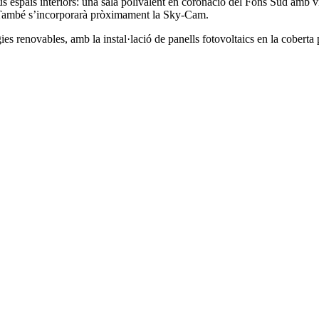
 espais interiors: una sala polivalent en coronació del Fons Sud amb vist
F. També s’incorporarà pròximament la Sky-Cam.
ies renovables, amb la instal·lació de panells fotovoltaics en la cobert