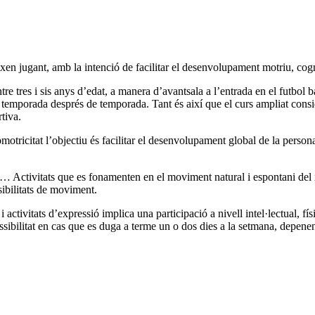
eixen jugant, amb la intenció de facilitar el desenvolupament motriu, cogni
tre tres i sis anys d’edat, a manera d’avantsala a l’entrada en el futbol b
 temporada després de temporada. Tant és així que el curs ampliat consid
tiva.
motricitat l’objectiu és facilitar el desenvolupament global de la persona
 Activitats que es fonamenten en el moviment natural i espontani del x
sibilitats de moviment.
 i activitats d’expressió implica una participació a nivell intel·lectual, 
ossibilitat en cas que es duga a terme un o dos dies a la setmana, depenen