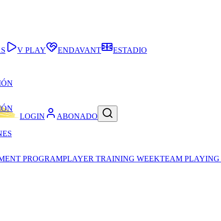
AS
V PLAY
ENDAVANT
ESTADIO
IÓN
IÓN
LOGIN
ABONADO
NES
PMENT PROGRAM
PLAYER TRAINING WEEK
TEAM PLAYING