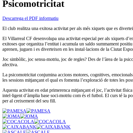
Psicomotricitat
Descarrega el PDF informatiu
El club realitza una exitosa activitat per als més xiquets que es divert
El Villarreal CF desenvolupa una activitat especial per als xiquets d’en
exitoses que organitza l’entitat i acumula un saldo summament positiu
aprenen, juguen i es diverteixen en les instal·lacions de la Ciutat Espor
Joc simbòlic, joc sensu-motriu, joc de regles? Des de l’àrea de la psico
afectiva.
La psicomotricitat conjumina accions motores, cognitives, emocionals…
les sessions mitjançant el qual es fomenta l’exploració de totes les pos
Aquesta activitat en edat primerenca mitjançant el joc, l’activitat física
intel·ligent d’àmplia base soci-motriu com és el futbol. El curs té la p
per al creixement del seu fill.