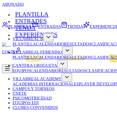
ABONADO
PLANTILLA
ENTRADES
PLANTILLA
ENTRADAS
TIENDA
EXPERIENCI
TENDA
EXPERIÈNCIES
VILLARREAL B
PLANTILLA
CALENDARIO
RESULTADOS
CLASIFICAC
LOGIN
VILLARREAL FEMENINO
PLANTILLA
CALENDARIO
RESULTADOS
CLASIFICAC
CANTERA GROGUETA
EQUIPOS
CALENDARIO
RESULTADOS
CLASIFICACIO
VILLARREAL ACADEMY
ACADEMIAS INTERNACIONALES
PLAYER DEVELO
CAMPUS Y TORNEOS
ÚNETE
PSICOMOTRICIDAD
EQUIPOS EDI
CLUBES CONVENIDOS