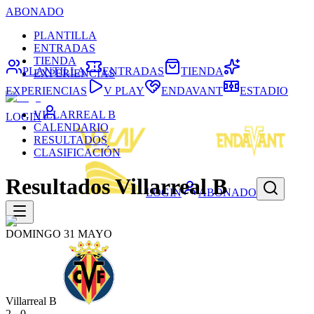
ABONADO
PLANTILLA
ENTRADAS
TIENDA
PLANTILLA
ENTRADAS
TIENDA
EXPERIENCIAS
EXPERIENCIAS
V PLAY
ENDAVANT
ESTADIO
VILLARREAL B
LOGIN
CALENDARIO
RESULTADOS
CLASIFICACIÓN
Resultados Villarreal B
LOGIN
ABONADO
DOMINGO 31 MAYO
Villarreal B
2 - 0