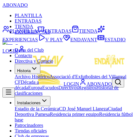
ABONADO
PLANTILLA
ENTRADAS
TIENDA
PLANTILLA
ENTRADAS
TIENDA
EXPERIENCIAS
EXPERIENCIAS
V PLAY
ENDAVANT
ESTADIO
Datos del Club
LOGIN
Contacto
Directiva y Consejo
Historia
Archivo Histórico
Associació d'Exfutbolistes del Villarreal
CF
Década a
LOGIN
ABONADO
década
Europa
Escudos
Directivos
Registros
Historial de
clasificaciones
Instalaciones
Estadio de la Cerámica
CD José Manuel Llaneza
Ciudad
Deportiva Pamesa
Residencia primer equipo
Residencia fútbol
base
Patrocinadores
Tiendas oficiales
Club de empresas