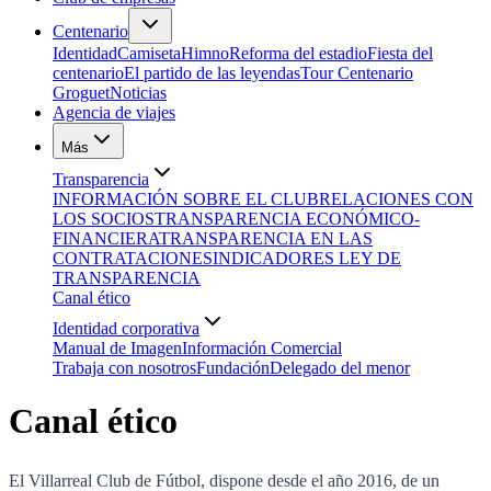
Centenario
Identidad
Camiseta
Himno
Reforma del estadio
Fiesta del
centenario
El partido de las leyendas
Tour Centenario
Groguet
Noticias
Agencia de viajes
Más
Transparencia
INFORMACIÓN SOBRE EL CLUB
RELACIONES CON
LOS SOCIOS
TRANSPARENCIA ECONÓMICO-
FINANCIERA
TRANSPARENCIA EN LAS
CONTRATACIONES
INDICADORES LEY DE
TRANSPARENCIA
Canal ético
Identidad corporativa
Manual de Imagen
Información Comercial
Trabaja con nosotros
Fundación
Delegado del menor
Canal ético
El Villarreal Club de Fútbol, dispone desde el año 2016, de un