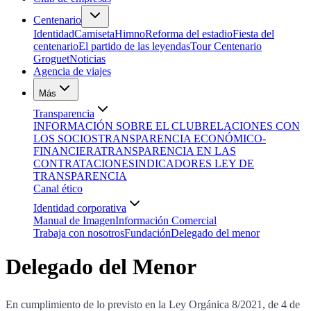
Centenario
Identidad
Camiseta
Himno
Reforma del estadio
Fiesta del
centenario
El partido de las leyendas
Tour Centenario
Groguet
Noticias
Agencia de viajes
Más
Transparencia
INFORMACIÓN SOBRE EL CLUB
RELACIONES CON
LOS SOCIOS
TRANSPARENCIA ECONÓMICO-
FINANCIERA
TRANSPARENCIA EN LAS
CONTRATACIONES
INDICADORES LEY DE
TRANSPARENCIA
Canal ético
Identidad corporativa
Manual de Imagen
Información Comercial
Trabaja con nosotros
Fundación
Delegado del menor
Delegado del Menor
En cumplimiento de lo previsto en la Ley Orgánica 8/2021, de 4 de