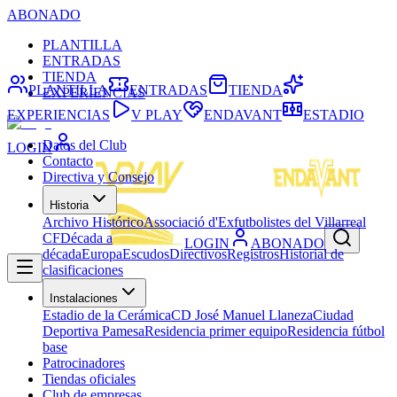
ABONADO
PLANTILLA
ENTRADAS
TIENDA
PLANTILLA
ENTRADAS
TIENDA
EXPERIENCIAS
EXPERIENCIAS
V PLAY
ENDAVANT
ESTADIO
Datos del Club
LOGIN
Contacto
Directiva y Consejo
Historia
Archivo Histórico
Associació d'Exfutbolistes del Villarreal
CF
Década a
LOGIN
ABONADO
década
Europa
Escudos
Directivos
Registros
Historial de
clasificaciones
Instalaciones
Estadio de la Cerámica
CD José Manuel Llaneza
Ciudad
Deportiva Pamesa
Residencia primer equipo
Residencia fútbol
base
Patrocinadores
Tiendas oficiales
Club de empresas