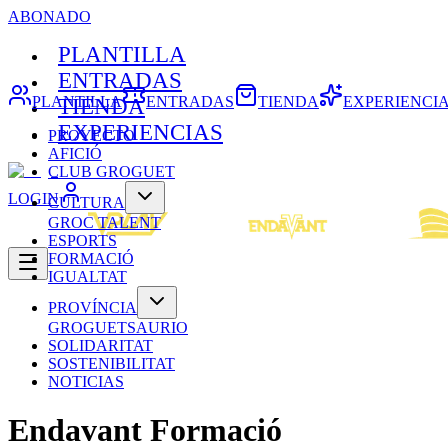
ABONADO
PLANTILLA
ENTRADAS
PLANTILLA
ENTRADAS
TIENDA
EXPERIENCI
TIENDA
EXPERIENCIAS
PROYECTO
AFICIÓ
CLUB GROGUET
LOGIN
CULTURA
GROC TALENT
ESPORTS
FORMACIÓ
IGUALTAT
PROVÍNCIA
GROGUETSAURIO
SOLIDARITAT
SOSTENIBILITAT
NOTICIAS
Endavant Formació