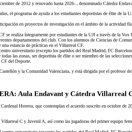
 diciembre de 2012 y renovado hasta 2026- , denominado Cátedra Endavan
adas, el programa de ayuda a los estudiantes deportistas de élite de la 
icipación en proyectos de investigación en el ámbito de la actividad fí
l CF se realiza íntegramente por estudiantes de la UJI a través de la Vo
rentes departamentos del club. Con los alumnos de Ciencias de Comunica
na estancia de prácticas en el Villarreal CF.
centro universitario (excepto los partidos del Real Madrid, FC Barcelon
 todas las zonas, ser deportista de élite o ser miembro de las selecciones
l CF del Deporte.
e Castellón y la Comunidad Valenciana, y está dirigida por el profesor d
 Aula Endavant y Cátedra Villarreal
 Cardenal Herrera, que contemplan el acuerdo suscrito en octubre de 20
Villarreal C y Juvenil A, así como las jugadoras del primer equipo feme
centro universitario (excepto los partidos del Real Madrid, FC Barcelo