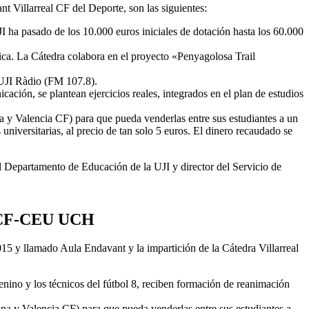
t Villarreal CF del Deporte, son las siguientes:
UJI ha pasado de los 10.000 euros iniciales de dotación hasta los 60.000
sica. La Cátedra colabora en el proyecto «Penyagolosa Trail
x UJI Ràdio (FM 107.8).
ción, se plantean ejercicios reales, integrados en el plan de estudios
a y Valencia CF) para que pueda venderlas entre sus estudiantes a un
 universitarias, al precio de tan solo 5 euros. El dinero recaudado se
el Departamento de Educación de la UJI y director del Servicio de
 CF-CEU UCH
15 y llamado Aula Endavant y la impartición de la Cátedra Villarreal
nino y los técnicos del fútbol 8, reciben formación de reanimación
na y Valencia CF) para que pueda venderlas entre sus estudiantes a