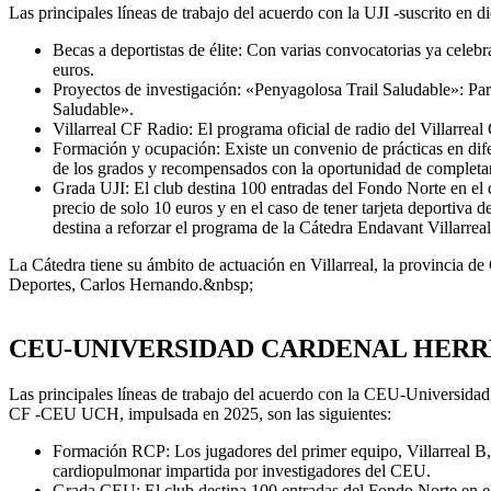
Las principales líneas de trabajo del acuerdo con la UJI -suscrito en
Becas a deportistas de élite: Con varias convocatorias ya celebr
euros.
Proyectos de investigación: «Penyagolosa Trail Saludable»: Part
Saludable».
Villarreal CF Radio: El programa oficial de radio del Villarrea
Formación y ocupación: Existe un convenio de prácticas en dife
de los grados y recompensados con la oportunidad de completar u
Grada UJI: El club destina 100 entradas del Fondo Norte en el 
precio de solo 10 euros y en el caso de tener tarjeta deportiva de
destina a reforzar el programa de la Cátedra Endavant Villarrea
La Cátedra tiene su ámbito de actuación en Villarreal, la provincia d
Deportes, Carlos Hernando.&nbsp;
CEU-UNIVERSIDAD CARDENAL HERRERA:
Las principales líneas de trabajo del acuerdo con la CEU-Universidad
CF -CEU UCH, impulsada en 2025, son las siguientes:
Formación RCP: Los jugadores del primer equipo, Villarreal B, 
cardiopulmonar impartida por investigadores del CEU.
Grada CEU: El club destina 100 entradas del Fondo Norte en el 