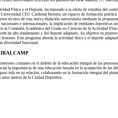
ividad Física y el Deporte, incorporado a la oferta de estudios del centr
Universidad CEU Cardenal Herrera, un espacio de formación práctica pa
sor técnico de esta nueva titulación universitaria mediante la propuesta
s nacionales e internacionales, la implicación de entidades deportivas a
o en la Comisión Académica del Grado en Ciencias de la Actividad Físi
te de alto rendimiento y del deporte adaptado. Su objetivo es promover l
 lesiones. Este programa aborda la actividad física y el deporte adaptad
on diversidad funcional.
MIRALCAMP
intereses comunes en el ámbito de la educación integral de las persona
nciar la importancia de una educación basada en la aceptación de las di
n paso más en su relación, colaborando en la formación integral del alu
o unos metros de la Ciudad Deportiva.