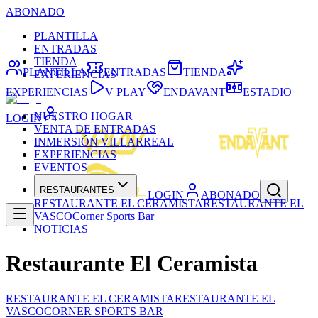
ABONADO
PLANTILLA
ENTRADAS
TIENDA
PLANTILLA
ENTRADAS
TIENDA
EXPERIENCIAS
EXPERIENCIAS
V PLAY
ENDAVANT
ESTADIO
NUESTRO HOGAR
LOGIN
VENTA DE ENTRADAS
INMERSIÓN VILLARREAL
EXPERIENCIAS
EVENTOS
RESTAURANTES
LOGIN
ABONADO
RESTAURANTE EL CERAMISTA
RESTAURANTE EL
VASCO
Corner Sports Bar
NOTICIAS
Restaurante El Ceramista
RESTAURANTE EL CERAMISTA
RESTAURANTE EL
VASCO
CORNER SPORTS BAR