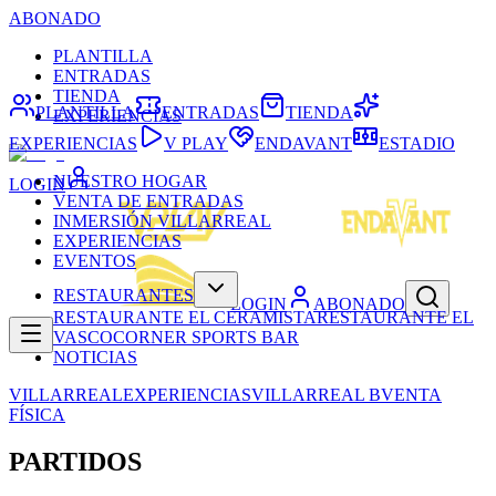
ABONADO
PLANTILLA
ENTRADAS
TIENDA
PLANTILLA
ENTRADAS
TIENDA
EXPERIENCIAS
EXPERIENCIAS
V PLAY
ENDAVANT
ESTADIO
NUESTRO HOGAR
LOGIN
VENTA DE ENTRADAS
INMERSIÓN VILLARREAL
EXPERIENCIAS
EVENTOS
RESTAURANTES
LOGIN
ABONADO
RESTAURANTE EL CERAMISTA
RESTAURANTE EL
VASCO
CORNER SPORTS BAR
NOTICIAS
VILLARREAL
EXPERIENCIAS
VILLARREAL B
VENTA
FÍSICA
PARTIDOS