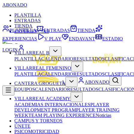
ABONADO
PLANTILLA
ENTRADAS
TIENDA
PLANTILLA
ENTRADAS
TIENDA
EXPERIENCIAS
EXPERIENCIAS
V PLAY
ENDAVANT
ESTADIO
LOGIN
VILLARREAL B
PLANTILLA
CALENDARIO
RESULTADOS
CLASIFICAC
VILLARREAL FEMENINO
PLANTILLA
CALENDARIO
RESULTADOS
CLASIFICAC
LOGIN
ABONADO
CANTERA GROGUETA
EQUIPOS
CALENDARIO
RESULTADOS
CLASIFICACIO
VILLARREAL ACADEMY
ACADEMIAS INTERNACIONALES
PLAYER
DEVELOPMENT PROGRAM
PLAYER TRAINING
WEEK
TEAM PLAYING EXPERIENCE
Noticias
CAMPUS Y TORNEOS
ÚNETE
PSICOMOTRICIDAD