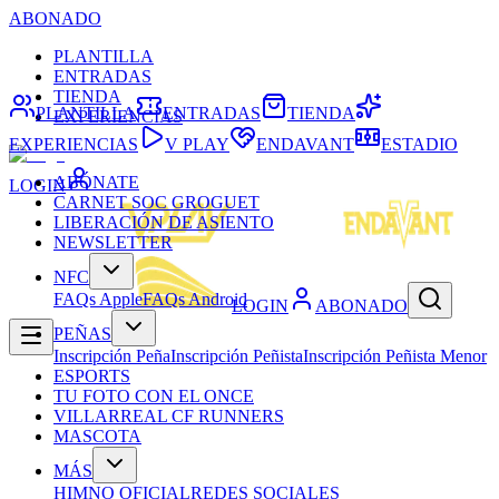
ABONADO
PLANTILLA
ENTRADAS
TIENDA
PLANTILLA
ENTRADAS
TIENDA
EXPERIENCIAS
EXPERIENCIAS
V PLAY
ENDAVANT
ESTADIO
ABÓNATE
LOGIN
CARNET SOC GROGUET
LIBERACIÓN DE ASIENTO
NEWSLETTER
NFC
FAQs Apple
FAQs Android
LOGIN
ABONADO
PEÑAS
Inscripción Peña
Inscripción Peñista
Inscripción Peñista Menor
ESPORTS
TU FOTO CON EL ONCE
VILLARREAL CF RUNNERS
MASCOTA
MÁS
HIMNO OFICIAL
REDES SOCIALES