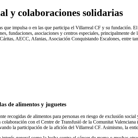
al y colaboraciones solidarias
as que impulsa o en las que participa el Villarreal CF y su fundación. 
, fundaciones, asociaciones y centros especiales, principalmente de l
itas, AECC, Afanias, Asociación Conquistando Escalones, entre tant
das de alimentos y juguetes
ente recogidas de alimentos para personas en riesgo de exclusión social
en colaboración con el Centre de Transfusió de la Comunitat Valencia
do la participación de la afición del Villarreal CF. Asimismo, la entida
e interés general como la lucha contra el cáncer de mama o muchas otra