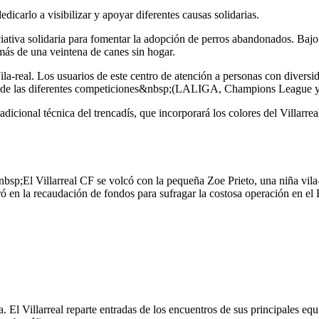
dedicarlo a visibilizar y apoyar diferentes causas solidarias.
ciativa solidaria para fomentar la adopción de perros abandonados. Bajo 
ás de una veintena de canes sin hogar.
ila-real. Los usuarios de este centro de atención a personas con divers
sp;de las diferentes competiciones&nbsp;(LALIGA, Champions League y
adicional técnica del trencadís, que incorporará los colores del Villarre
sp;El Villarreal CF se volcó con la pequeña Zoe Prieto, una niña vila-r
ó en la recaudación de fondos para sufragar la costosa operación en el 
ia. El Villarreal reparte entradas de los encuentros de sus principales e