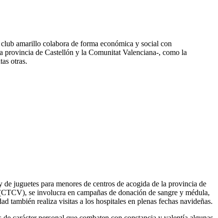
El club amarillo colabora de forma económica y social con
a provincia de Castellón y la Comunitat Valenciana-, como la
as otras.
 y de juguetes para menores de centros de acogida de la provincia de
na (CTCV), se involucra en campañas de donación de sangre y médula,
d también realiza visitas a los hospitales en plenas fechas navideñas.
s de carácter personal que combaten con constancia y valentía algunas