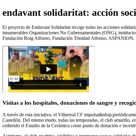
endavant solidaritat: acción soci
El proyecto de Endavant Solidaritat recoge todas las acciones solidari
innumerables Organizaciones No Gubernamentales (ONG), instituciones
Fundación Roig Alfonso, Fundación Trinidad Alfonso, ASPANION, Cár
Visitas a los hospitales, donaciones de sangre y recogi
A través de esta iniciativa, el Villarreal CF impulsa&nbsp;periódicam
Castellón. Del mismo modo, todas las temporadas, el club amarillo, 
cediendo el Estadio de la Cerámica como punto de donación e incentivan
Asimismo, el club apadrina, visibiliza y promueve causas solidarias d