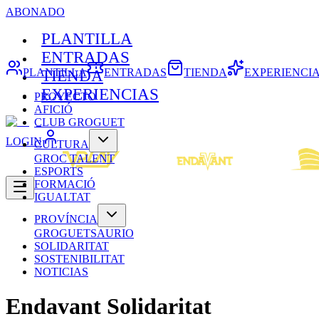
ABONADO
PLANTILLA
ENTRADAS
PLANTILLA
ENTRADAS
TIENDA
EXPERIENCI
TIENDA
EXPERIENCIAS
PROYECTO
AFICIÓ
CLUB GROGUET
LOGIN
CULTURA
GROC TALENT
ESPORTS
FORMACIÓ
IGUALTAT
PROVÍNCIA
GROGUETSAURIO
SOLIDARITAT
SOSTENIBILITAT
NOTICIAS
Endavant Solidaritat