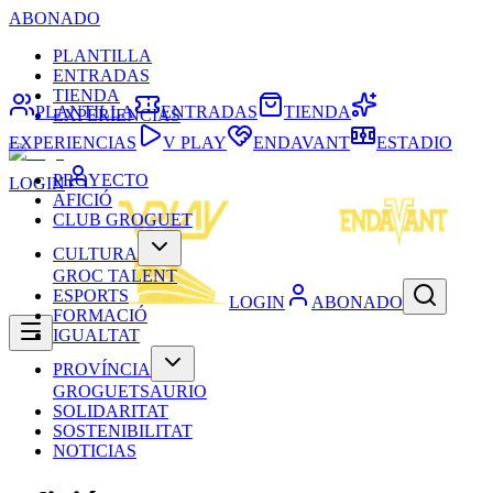
ABONADO
PLANTILLA
ENTRADAS
TIENDA
PLANTILLA
ENTRADAS
TIENDA
EXPERIENCIAS
EXPERIENCIAS
V PLAY
ENDAVANT
ESTADIO
PROYECTO
LOGIN
AFICIÓ
CLUB GROGUET
CULTURA
GROC TALENT
ESPORTS
LOGIN
ABONADO
FORMACIÓ
IGUALTAT
PROVÍNCIA
GROGUETSAURIO
SOLIDARITAT
SOSTENIBILITAT
NOTICIAS