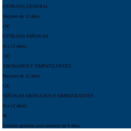
ENTRADA GENERAL
Mayores de 12 años
15€
ENTRADA NIÑOS/AS
(6 a 12 años)
12€
ABONADOS Y SIMPATIZANTES
Mayores de 12 años
12€
NIÑOS/AS ABONADOS Y SIMPATIZANTES
(6 a 12 años)
8€
Entradas gratuitas para menores de 6 años