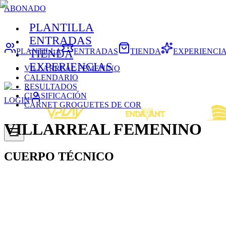
ABONADO
PLANTILLA
ENTRADAS
PLANTILLA
ENTRADAS
TIENDA
EXPERIENCI
TIENDA
EXPERIENCIAS
VILLARREAL FEMENINO
CALENDARIO
RESULTADOS
CLASIFICACIÓN
LOGIN
CARNET GROGUETES DE COR
VILLARREAL FEMENINO
CUERPO TÉCNICO