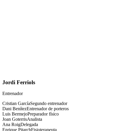
Jordi Ferriols
Entrenador
Cristian García
Segundo entrenador
Dani Benítez
Entrenador de porteros
Luis Bermejo
Preparador físico
Joan Goterris
Analista
Ana Roig
Delegada
Enrique Pitarch
Fisioterapeuta