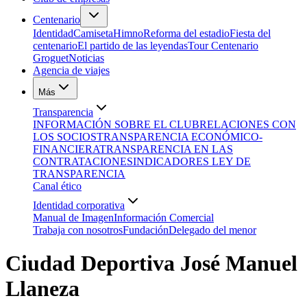
Centenario
Identidad
Camiseta
Himno
Reforma del estadio
Fiesta del
centenario
El partido de las leyendas
Tour Centenario
Groguet
Noticias
Agencia de viajes
Más
Transparencia
INFORMACIÓN SOBRE EL CLUB
RELACIONES CON
LOS SOCIOS
TRANSPARENCIA ECONÓMICO-
FINANCIERA
TRANSPARENCIA EN LAS
CONTRATACIONES
INDICADORES LEY DE
TRANSPARENCIA
Canal ético
Identidad corporativa
Manual de Imagen
Información Comercial
Trabaja con nosotros
Fundación
Delegado del menor
Ciudad Deportiva José Manuel
Llaneza