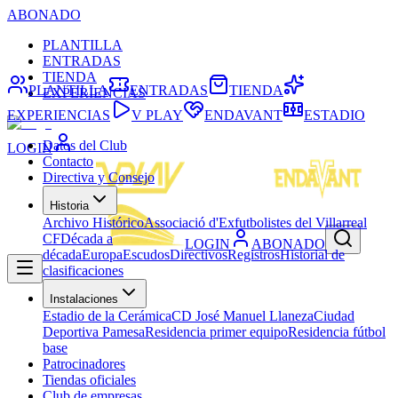
ABONADO
PLANTILLA
ENTRADAS
TIENDA
PLANTILLA
ENTRADAS
TIENDA
EXPERIENCIAS
EXPERIENCIAS
V PLAY
ENDAVANT
ESTADIO
Datos del Club
LOGIN
Contacto
Directiva y Consejo
Historia
Archivo Histórico
Associació d'Exfutbolistes del Villarreal
CF
Década a
LOGIN
ABONADO
década
Europa
Escudos
Directivos
Registros
Historial de
clasificaciones
Instalaciones
Estadio de la Cerámica
CD José Manuel Llaneza
Ciudad
Deportiva Pamesa
Residencia primer equipo
Residencia fútbol
base
Patrocinadores
Tiendas oficiales
Club de empresas