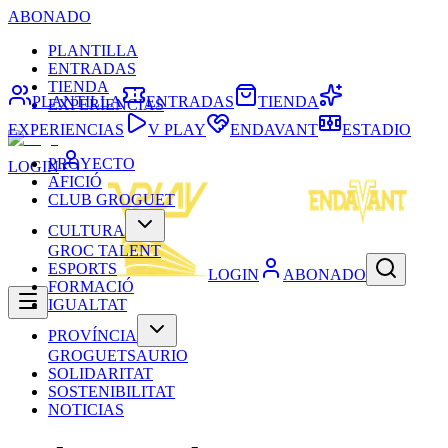
ABONADO
PLANTILLA
ENTRADAS
TIENDA
PLANTILLA
ENTRADAS
TIENDA
EXPERIENCIAS
EXPERIENCIAS
V PLAY
ENDAVANT
ESTADIO
PROYECTO
LOGIN
AFICIÓ
CLUB GROGUET
CULTURA
GROC TALENT
ESPORTS
LOGIN
ABONADO
FORMACIÓ
IGUALTAT
PROVÍNCIA
GROGUETSAURIO
SOLIDARITAT
SOSTENIBILITAT
NOTICIAS