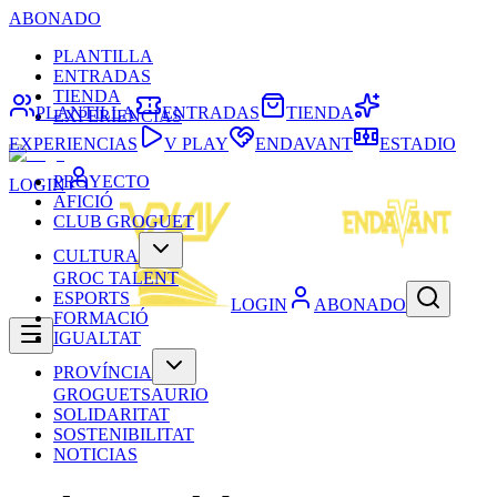
ABONADO
PLANTILLA
ENTRADAS
TIENDA
PLANTILLA
ENTRADAS
TIENDA
EXPERIENCIAS
EXPERIENCIAS
V PLAY
ENDAVANT
ESTADIO
PROYECTO
LOGIN
AFICIÓ
CLUB GROGUET
CULTURA
GROC TALENT
ESPORTS
LOGIN
ABONADO
FORMACIÓ
IGUALTAT
PROVÍNCIA
GROGUETSAURIO
SOLIDARITAT
SOSTENIBILITAT
NOTICIAS