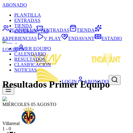
ABONADO
PLANTILLA
ENTRADAS
TIENDA
PLANTILLA
ENTRADAS
TIENDA
EXPERIENCIAS
EXPERIENCIAS
V PLAY
ENDAVANT
ESTADIO
PRIMER EQUIPO
LOGIN
CALENDARIO
RESULTADOS
CLASIFICACIÓN
NOTICIAS
LOGIN
ABONADO
Resultados Primer Equipo
MIÉRCOLES 05 AGOSTO
Villarreal
1 - 0