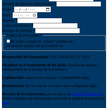
Número de personas aproximadas
*
Fecha
*
Hora
*
Nombre
*
Correo electrónico
*
Número de teléfono
*
Política de Privacidad
*
He leído y acepto la <a href='/politica-de-
privacidad'>política de privacidad</a>
Responsable del tratamiento
: VILLARREAL CF SAD
Finalidad en el tratamiento de los datos
:
Gestión de eventos y
celebraciones en el Estadio de la Cerámica.
Legitimación
:
autorización expresa y cumplimiento legal.
Destinatarios
:
No se cederán a terceros salvo obligación legal.
Derecho de los interesados
:
por escrito o en
rgpd@villarrealcf.es
.
Puede consultar más información acerca de la política de privacidad
aquí
.
.