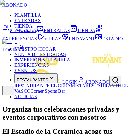
ABONADO
PLANTILLA
ENTRADAS
TIENDA
PLANTILLA
ENTRADAS
TIENDA
EXPERIENCIAS
EXPERIENCIAS
V PLAY
ENDAVANT
ESTADIO
NUESTRO HOGAR
LOGIN
VENTA DE ENTRADAS
INMERSIÓN VILLARREAL
EXPERIENCIAS
EVENTOS
RESTAURANTES
LOGIN
ABONADO
RESTAURANTE EL CERAMISTA
RESTAURANTE EL
VASCO
Corner Sports Bar
NOTICIAS
Organiza tus celebraciones privadas y
eventos corporativos con nosotros
El Estadio de la Cerámica acoge tus