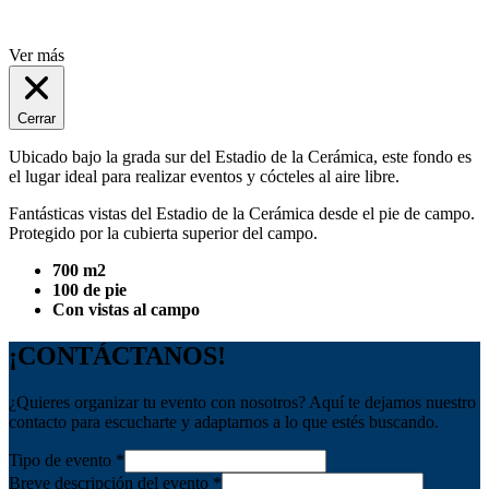
Ver más
Cerrar
Ubicado bajo la grada sur del Estadio de la Cerámica, este fondo es
el lugar ideal para realizar eventos y cócteles al aire libre.
Fantásticas vistas del Estadio de la Cerámica desde el pie de campo.
Protegido por la cubierta superior del campo.
700 m2
100 de pie
Con vistas al campo
¡CONTÁCTANOS!
¿Quieres organizar tu evento con nosotros? Aquí te dejamos nuestro
contacto para escucharte y adaptarnos a lo que estés buscando.
Tipo de evento
*
Breve descripción del evento
*