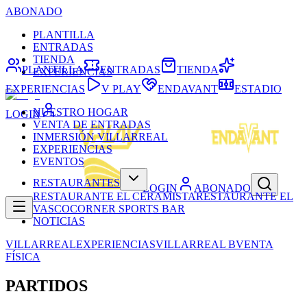
ABONADO
PLANTILLA
ENTRADAS
TIENDA
PLANTILLA
ENTRADAS
TIENDA
EXPERIENCIAS
EXPERIENCIAS
V PLAY
ENDAVANT
ESTADIO
NUESTRO HOGAR
LOGIN
VENTA DE ENTRADAS
INMERSIÓN VILLARREAL
EXPERIENCIAS
EVENTOS
RESTAURANTES
LOGIN
ABONADO
RESTAURANTE EL CERAMISTA
RESTAURANTE EL
VASCO
CORNER SPORTS BAR
NOTICIAS
VILLARREAL
EXPERIENCIAS
VILLARREAL B
VENTA
FÍSICA
PARTIDOS