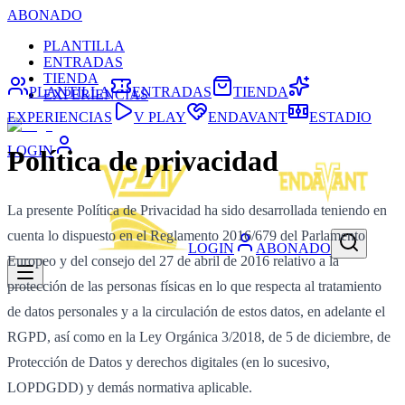
ABONADO
PLANTILLA
ENTRADAS
TIENDA
PLANTILLA
ENTRADAS
TIENDA
EXPERIENCIAS
EXPERIENCIAS
V PLAY
ENDAVANT
ESTADIO
LOGIN
Política de privacidad
La presente Política de Privacidad ha sido desarrollada teniendo en
cuenta lo dispuesto en el Reglamento 2016/679 del Parlamento
LOGIN
ABONADO
Europeo y del consejo del 27 de abril de 2016 relativo a la
protección de las personas físicas en lo que respecta al tratamiento
de datos personales y a la circulación de estos datos, en adelante el
RGPD, así como en la Ley Orgánica 3/2018, de 5 de diciembre, de
Protección de Datos y derechos digitales (en lo sucesivo,
LOPDGDD) y demás normativa aplicable.