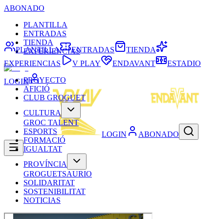
ABONADO
PLANTILLA
ENTRADAS
TIENDA
PLANTILLA
ENTRADAS
TIENDA
EXPERIENCIAS
EXPERIENCIAS
V PLAY
ENDAVANT
ESTADIO
PROYECTO
LOGIN
AFICIÓ
CLUB GROGUET
CULTURA
GROC TALENT
ESPORTS
LOGIN
ABONADO
FORMACIÓ
IGUALTAT
PROVÍNCIA
GROGUETSAURIO
SOLIDARITAT
SOSTENIBILITAT
NOTICIAS