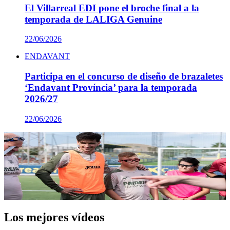
El Villarreal EDI pone el broche final a la
temporada de LALIGA Genuine
22/06/2026
ENDAVANT
Participa en el concurso de diseño de brazaletes
‘Endavant Província’ para la temporada
2026/27
22/06/2026
ENDAVANT
La sorprendente y emocionante visita de Gerard
Moreno al EDI del Villarreal
2
23/07/2026
Los mejores vídeos