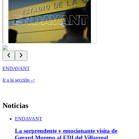
ENDAVANT
Ir a la sección
->
I
Noticias
ENDAVANT
La sorprendente y emocionante visita de
Gerard Moreno al EDI del Villarreal