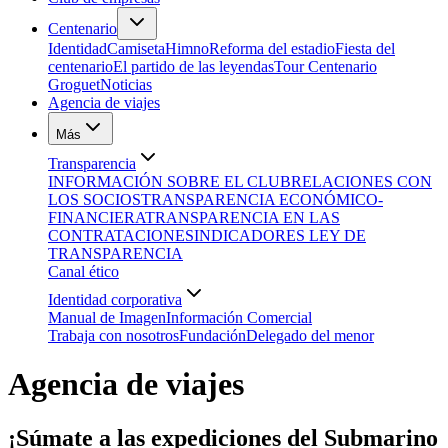
Centenario
Identidad
Camiseta
Himno
Reforma del estadio
Fiesta del
centenario
El partido de las leyendas
Tour Centenario
Groguet
Noticias
Agencia de viajes
Más
Transparencia
INFORMACIÓN SOBRE EL CLUB
RELACIONES CON
LOS SOCIOS
TRANSPARENCIA ECONÓMICO-
FINANCIERA
TRANSPARENCIA EN LAS
CONTRATACIONES
INDICADORES LEY DE
TRANSPARENCIA
Canal ético
Identidad corporativa
Manual de Imagen
Información Comercial
Trabaja con nosotros
Fundación
Delegado del menor
Agencia de viajes
¡Súmate a las expediciones del Submarino