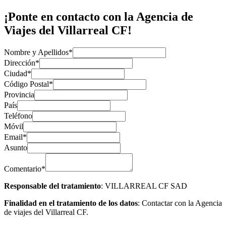
¡Ponte en contacto con la Agencia de
Viajes del Villarreal CF!
Nombre y Apellidos
*
Dirección
*
Ciudad
*
Código Postal
*
Provincia
País
Teléfono
Móvil
Email
*
Asunto
Comentario
*
Responsable del tratamiento
:
VILLARREAL CF SAD
Finalidad en el tratamiento de los datos
:
Contactar con la Agencia
de viajes del Villarreal CF.