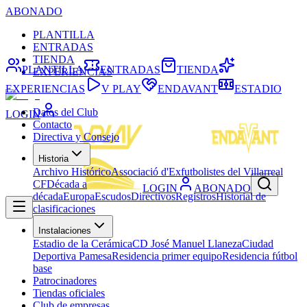
ABONADO
PLANTILLA
ENTRADAS
TIENDA
PLANTILLA
ENTRADAS
TIENDA
EXPERIENCIAS
EXPERIENCIAS
V PLAY
ENDAVANT
ESTADIO
Datos del Club
LOGIN
Contacto
Directiva y Consejo
Historia
Archivo Histórico
Associació d'Exfutbolistes del Villarreal
CF
Década a
LOGIN
ABONADO
década
Europa
Escudos
Directivos
Registros
Historial de
clasificaciones
Instalaciones
Estadio de la Cerámica
CD José Manuel Llaneza
Ciudad
Deportiva Pamesa
Residencia primer equipo
Residencia fútbol
base
Patrocinadores
Tiendas oficiales
Club de empresas