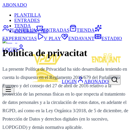
ABONADO
PLANTILLA
ENTRADES
TENDA
PLANTILLA
ENTRADAS
TIENDA
EXPERIÈNCIES
EXPERIENCIAS
V PLAY
ENDAVANT
ESTADIO
LOGIN
Política de privacitat
La presente Política de Privacidad ha sido desarrollada teniendo en
cuenta lo dispuesto en el Reglamento 2016/679 del Parlamento
LOGIN
ABONADO
Europeo y del consejo del 27 de abril de 2016 relativo a la
protección de las personas físicas en lo que respecta al tratamiento
de datos personales y a la circulación de estos datos, en adelante el
RGPD, así como en la Ley Orgánica 3/2018, de 5 de diciembre, de
Protección de Datos y derechos digitales (en lo sucesivo,
LOPDGDD) y demás normativa aplicable.