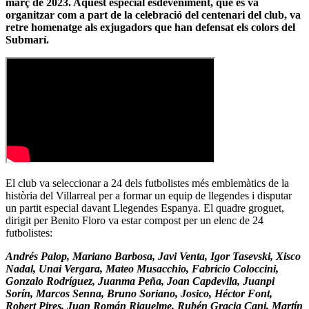
març de 2023. Aquest especial esdeveniment, que es va
organitzar com a part de la celebració del centenari del club, va
retre homenatge als exjugadors que han defensat els colors del
Submarí.
El club va seleccionar a 24 dels futbolistes més emblemàtics de la
història del Villarreal per a formar un equip de llegendes i disputar
un partit especial davant Llegendes Espanya. El quadre groguet,
dirigit per Benito Floro va estar compost per un elenc de 24
futbolistes:
Andrés Palop, Mariano Barbosa, Javi Venta, Igor Tasevski, Xisco
Nadal, Unai Vergara, Mateo Musacchio, Fabricio Coloccini,
Gonzalo Rodríguez, Juanma Peña, Joan Capdevila, Juanpi
Sorín, Marcos Senna, Bruno Soriano, Josico, Héctor Font,
Robert Pires, Juan Román Riquelme, Rubén Gracia Cani, Martín