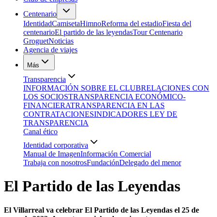
Centenario
Identidad
Camiseta
Himno
Reforma del estadio
Fiesta del
centenario
El partido de las leyendas
Tour Centenario
Groguet
Noticias
Agencia de viajes
Más
Transparencia
INFORMACIÓN SOBRE EL CLUB
RELACIONES CON
LOS SOCIOS
TRANSPARENCIA ECONÓMICO-
FINANCIERA
TRANSPARENCIA EN LAS
CONTRATACIONES
INDICADORES LEY DE
TRANSPARENCIA
Canal ético
Identidad corporativa
Manual de Imagen
Información Comercial
Trabaja con nosotros
Fundación
Delegado del menor
El Partido de las Leyendas
El Villarreal va celebrar El Partido de las Leyendas el 25 de