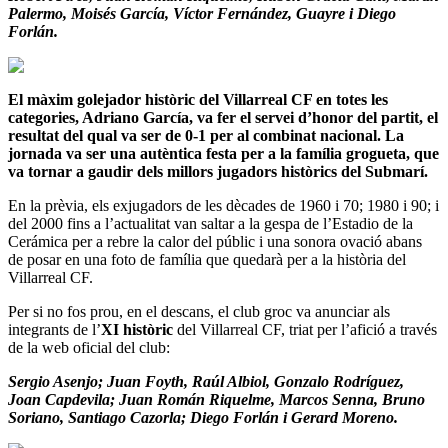
Palermo, Moisés García, Víctor Fernández, Guayre i Diego
Forlán.
El màxim golejador històric del Villarreal CF en totes les
categories, Adriano García, va fer el servei d’honor del partit, el
resultat del qual va ser de 0-1 per al combinat nacional. La
jornada va ser una autèntica festa per a la família grogueta, que
va tornar a gaudir dels millors jugadors històrics del Submarí.
En la prèvia, els exjugadors de les dècades de 1960 i 70; 1980 i 90; i
del 2000 fins a l’actualitat van saltar a la gespa de l’Estadio de la
Cerámica per a rebre la calor del públic i una sonora ovació abans
de posar en una foto de família que quedarà per a la història del
Villarreal CF.
Per si no fos prou, en el descans, el club groc va anunciar als
integrants de l’
XI històric
del Villarreal CF, triat per l’afició a través
de la web oficial del club:
Sergio Asenjo; Juan Foyth, Raúl Albiol, Gonzalo Rodríguez,
Joan Capdevila; Juan Román Riquelme, Marcos Senna, Bruno
Soriano, Santiago Cazorla; Diego Forlán i Gerard Moreno.