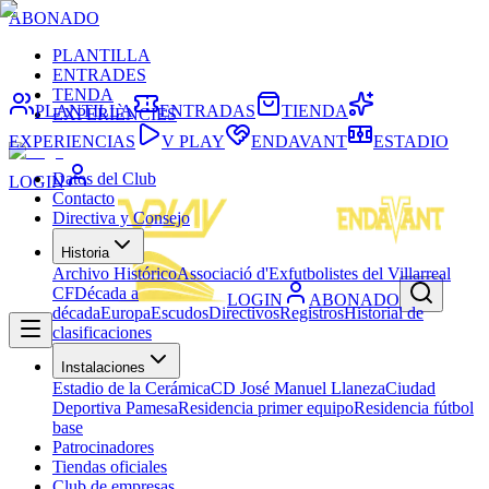
ABONADO
PLANTILLA
ENTRADES
TENDA
PLANTILLA
ENTRADAS
TIENDA
EXPERIÈNCIES
EXPERIENCIAS
V PLAY
ENDAVANT
ESTADIO
Datos del Club
LOGIN
Contacto
Directiva y Consejo
Historia
Archivo Histórico
Associació d'Exfutbolistes del Villarreal
CF
Década a
LOGIN
ABONADO
década
Europa
Escudos
Directivos
Registros
Historial de
clasificaciones
Instalaciones
Estadio de la Cerámica
CD José Manuel Llaneza
Ciudad
Deportiva Pamesa
Residencia primer equipo
Residencia fútbol
base
Patrocinadores
Tiendas oficiales
Club de empresas