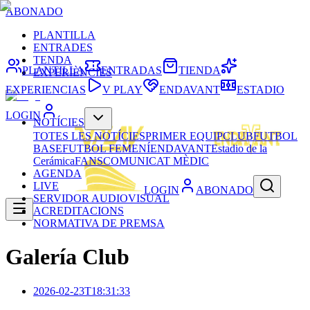
ABONADO
PLANTILLA
ENTRADES
TENDA
PLANTILLA
ENTRADAS
TIENDA
EXPERIÈNCIES
EXPERIENCIAS
V PLAY
ENDAVANT
ESTADIO
LOGIN
NOTÍCIES
TOTES LES NOTÍCIES
PRIMER EQUIP
CLUB
FUTBOL
BASE
FUTBOL FEMENÍ
ENDAVANT
Estadio de la
Cerámica
FANS
COMUNICAT MÈDIC
AGENDA
LIVE
LOGIN
ABONADO
SERVIDOR AUDIOVISUAL
ACREDITACIONS
NORMATIVA DE PREMSA
Galería Club
2026-02-23T18:31:33