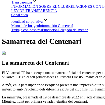
Transparencia
INFORMACIÓN SOBRE EL CLUB
RELACIONES CON L
LEY DE TRANSPARENCIA
Canal ético
Identidad corporativa
Manual de Imagen
Información Comercial
Trabaja con nosotros
Fundación
Delegado del menor
Samarreta del Centenari
La samarreta del Centenari
El Villarreal CF ha dissenyat una samarreta oficial del centenari per 
Villarreal CF en el seu primer ascens a Primera Divisió i manté el colo
A més, en la part superior de l’esquena presenta una impressió d’un subm
mateix to amb l’evolució dels diferents escuts del club fins hui. Finalm
La samarreta, presentada el 19 de desembre de 2022 en l’acte d’inaugu
Miguélez lluint per primera vegada l’elàstica del centenari.