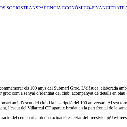
OS SOCIOS
TRANSPARENCIA ECONÓMICO-FINANCIERA
TR
a commemorar els 100 anys del Submarí Groc. L’elàstica, elaborada amb l
r groc com a senyal d’identitat del club, acompanyat de detalls en blau 
arí amb l’escut del club i la inscripció del 100 aniversari. Al seu torn, 
ent, l’escut del Villarreal CF apareix brodat en la part frontal de la sama
ració del centenari amb una actuació estel·lar del freestyler @Javifree