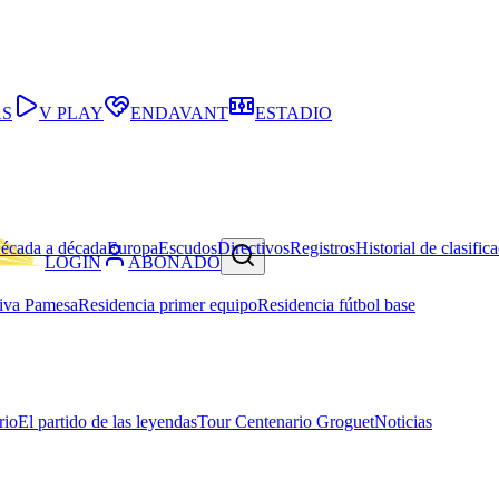
AS
V PLAY
ENDAVANT
ESTADIO
écada a década
Europa
Escudos
Directivos
Registros
Historial de clasific
LOGIN
ABONADO
iva Pamesa
Residencia primer equipo
Residencia fútbol base
rio
El partido de las leyendas
Tour Centenario Groguet
Noticias