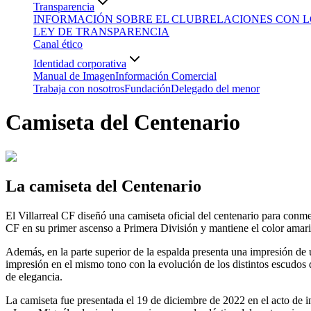
Transparencia
INFORMACIÓN SOBRE EL CLUB
RELACIONES CON L
LEY DE TRANSPARENCIA
Canal ético
Identidad corporativa
Manual de Imagen
Información Comercial
Trabaja con nosotros
Fundación
Delegado del menor
Camiseta del Centenario
La camiseta del Centenario
El Villarreal CF diseñó una camiseta oficial del centenario para conme
CF en su primer ascenso a Primera División y mantiene el color amaril
Además, en la parte superior de la espalda presenta una impresión de un
impresión en el mismo tono con la evolución de los distintos escudos de
de elegancia.
La camiseta fue presentada el 19 de diciembre de 2022 en el acto de i