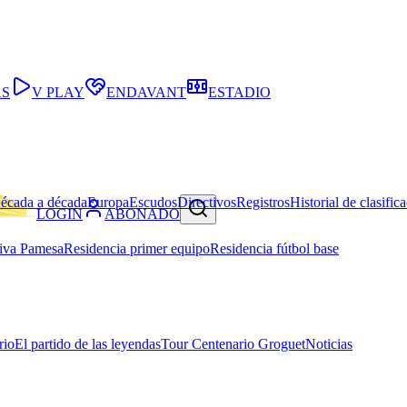
AS
V PLAY
ENDAVANT
ESTADIO
écada a década
Europa
Escudos
Directivos
Registros
Historial de clasific
LOGIN
ABONADO
iva Pamesa
Residencia primer equipo
Residencia fútbol base
rio
El partido de las leyendas
Tour Centenario Groguet
Noticias