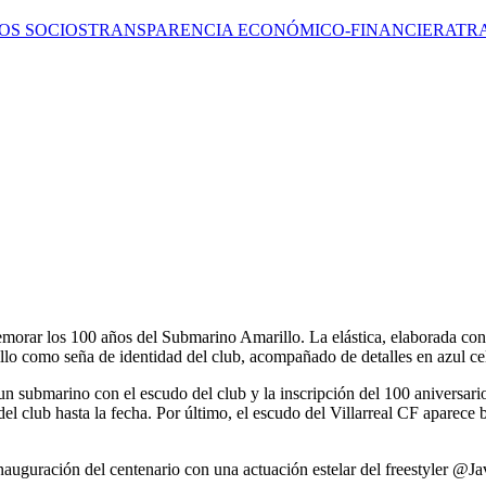
OS SOCIOS
TRANSPARENCIA ECONÓMICO-FINANCIERA
TR
morar los 100 años del Submarino Amarillo. La elástica, elaborada con la
lo como seña de identidad del club, acompañado de detalles en azul cel
 submarino con el escudo del club y la inscripción del 100 aniversario. 
l club hasta la fecha. Por último, el escudo del Villarreal CF aparece b
nauguración del centenario con una actuación estelar del freestyler @J