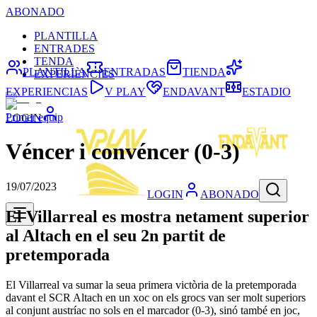
ABONADO
PLANTILLA
ENTRADES
TENDA
PLANTILLA
ENTRADAS
TIENDA
EXPERIÈNCIES
EXPERIENCIAS
V PLAY
ENDAVANT
ESTADIO
Primer equip
LOGIN
Véncer i convéncer (0-3)
19/07/2023
LOGIN
ABONADO
El Villarreal es mostra netament superior
al Altach en el seu 2n partit de
pretemporada
El Villarreal va sumar la seua primera victòria de la pretemporada
davant el SCR Altach en un xoc on els grocs van ser molt superiors
al conjunt austríac no sols en el marcador (0-3), sinó també en joc,