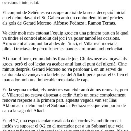
ocasions i intensitat.
El conjunt de Setién es va recuperar així de la seua decepció inicial
en el debut davant el St. Gallen amb un contundent triomf gràcies
als gols de Gerard Moreno, Alfonso Pedraza i Ramon Terrats.
Va eixir molt més entonat l’equip groc en una primera part en la qual
va tindre el control absolut del joc i va posar també les ocasions.
Arraconant al conjunt local des de l’inici, el Villarreal movia la
pilota i tractava de percutir per les bandes arrancant amb velocitat.
Al quart d’hora, en un dubtós fora de joc, Chukwueze avançava als
grocs, però el col·legiat va acabar anul·lant el punt del nigerià. Cinc
minuts després, Gerard Moreno no va perdonar i, en un servei de
cantonada s’avançava a la defensa del Altach per a posar el 0-1 en el
marcador amb una impecable rematada de cap.
En la segona meitat, els austríacs van eixir amb ànims renovats, però
el Villarreal no estava disposat a cedir. Amb un onze completament
renovat respecte a la primera part, aquesta vegada van ser Ilias
Akhomach –debut amb el Submarí- i Pedraza els que van portar de
cap a la saga del Altach.
En el 57, una espectacular cavalcada del cordovés amb tir creuat
inclòs va suposar el 0-2 en el marcador per a un Submarí que veia