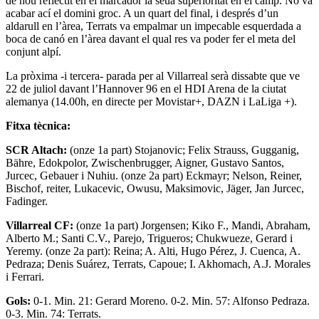
de nou reflectit en el marcador la seua superioritat en el camp. No va
acabar ací el domini groc. A un quart del final, i després d’un
aldarull en l’àrea, Terrats va empalmar un impecable esquerdada a
boca de canó en l’àrea davant el qual res va poder fer el meta del
conjunt alpí.
La pròxima -i tercera- parada per al Villarreal serà dissabte que ve
22 de juliol davant l’Hannover 96 en el HDI Arena de la ciutat
alemanya (14.00h, en directe per Movistar+, DAZN i LaLiga +).
Fitxa tècnica:
SCR Altach:
(onze 1a part) Stojanovic; Felix Strauss, Gugganig,
Bähre, Edokpolor, Zwischenbrugger, Aigner, Gustavo Santos,
Jurcec, Gebauer i Nuhiu. (onze 2a part) Eckmayr; Nelson, Reiner,
Bischof, reiter, Lukacevic, Owusu, Maksimovic, Jäger, Jan Jurcec,
Fadinger.
Villarreal CF:
(onze 1a part) Jorgensen; Kiko F., Mandi, Abraham,
Alberto M.; Santi C.V., Parejo, Trigueros; Chukwueze, Gerard i
Yeremy. (onze 2a part): Reina; A. Alti, Hugo Pérez, J. Cuenca, A.
Pedraza; Denis Suárez, Terrats, Capoue; I. Akhomach, A.J. Morales
i Ferrari.
Gols:
0-1. Min. 21: Gerard Moreno. 0-2. Min. 57: Alfonso Pedraza.
0-3. Min. 74: Terrats.