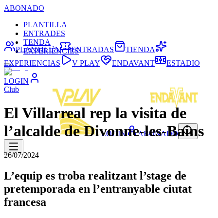
ABONADO
PLANTILLA
ENTRADES
TENDA
PLANTILLA
ENTRADAS
TIENDA
EXPERIÈNCIES
EXPERIENCIAS
V PLAY
ENDAVANT
ESTADIO
LOGIN
Club
El Villarreal rep la visita de
l’alcalde de Divonne-les-Bains
LOGIN
ABONADO
26/07/2024
L’equip es troba realitzant l’stage de
pretemporada en l’entranyable ciutat
francesa