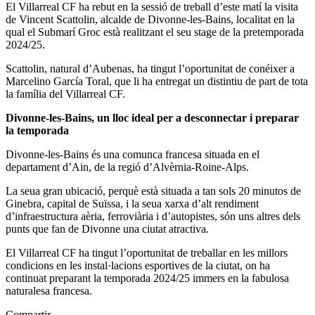
El Villarreal CF ha rebut en la sessió de treball d’este matí la visita
de Vincent Scattolin, alcalde de Divonne-les-Bains, localitat en la
qual el Submarí Groc està realitzant el seu stage de la pretemporada
2024/25.
Scattolin, natural d’Aubenas, ha tingut l’oportunitat de conéixer a
Marcelino García Toral, que li ha entregat un distintiu de part de tota
la família del Villarreal CF.
Divonne-les-Bains, un lloc ideal per a desconnectar i preparar
la temporada
Divonne-les-Bains és una comunca francesa situada en el
departament d’Ain, de la regió d’Alvèrnia-Roine-Alps.
La seua gran ubicació, perquè està situada a tan sols 20 minutos de
Ginebra, capital de Suïssa, i la seua xarxa d’alt rendiment
d’infraestructura aèria, ferroviària i d’autopistes, són uns altres dels
punts que fan de Divonne una ciutat atractiva.
El Villarreal CF ha tingut l’oportunitat de treballar en les millors
condicions en les instal·lacions esportives de la ciutat, on ha
continuat preparant la temporada 2024/25 immers en la fabulosa
naturalesa francesa.
Compartir.