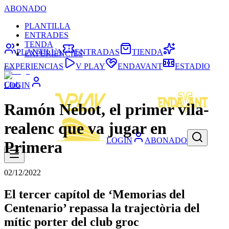
ABONADO
PLANTILLA
ENTRADES
TENDA
PLANTILLA
ENTRADAS
TIENDA
EXPERIÈNCIES
EXPERIENCIAS
V PLAY
ENDAVANT
ESTADIO
Club
LOGIN
Ramón Nebot, el primer vila-
realenc que va jugar en
LOGIN
ABONADO
Primera
02/12/2022
El tercer capítol de ‘Memorias del
Centenario’ repassa la trajectòria del
mític porter del club groc