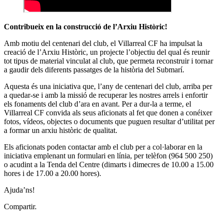
Contribueix en la construcció de l’Arxiu Històric!
Amb motiu del centenari del club, el Villarreal CF ha impulsat la
creació de l’Arxiu Històric, un projecte l’objectiu del qual és reunir
tot tipus de material vinculat al club, que permeta reconstruir i tornar
a gaudir dels diferents passatges de la història del Submarí.
Aquesta és una iniciativa que, l’any de centenari del club, arriba per
a quedar-se i amb la missió de recuperar les nostres arrels i enfortir
els fonaments del club d’ara en avant. Per a dur-la a terme, el
Villarreal CF convida als seus aficionats al fet que donen a conéixer
fotos, vídeos, objectes o documents que puguen resultar d’utilitat per
a formar un arxiu històric de qualitat.
Els aficionats poden contactar amb el club per a col·laborar en la
iniciativa emplenant un formulari en línia, per telèfon (964 500 250)
o acudint a la Tenda del Centre (dimarts i dimecres de 10.00 a 15.00
hores i de 17.00 a 20.00 hores).
Ajuda’ns!
Compartir.