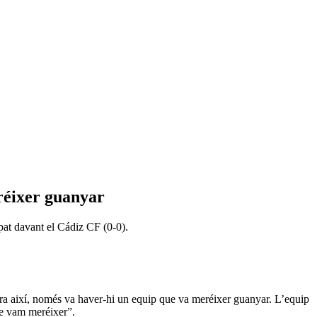
eréixer guanyar
pat davant el Cádiz CF (0-0).
ara així, només va haver-hi un equip que va meréixer guanyar. L’equip
que vam meréixer”.