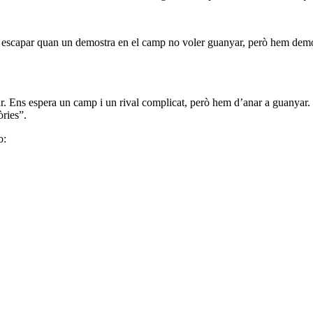
 escapar quan un demostra en el camp no voler guanyar, però hem demostr
rar. Ens espera un camp i un rival complicat, però hem d’anar a guanyar
òries”.
o: