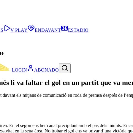
AS
V PLAY
ENDAVANT
ESTADIO
”
LOGIN
ABONADO
és li va faltar el gol en un partit que va m
t davant els mitjans de comunicació en roda de premsa després de l’em
’àrea. En el segon ens hem anat precipitant amb el pas dels minuts. Enc
essivitat en la seua àrea. No trobar el gol ens va privar d’una victòria 