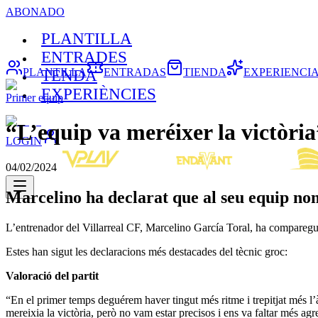
ABONADO
PLANTILLA
ENTRADES
PLANTILLA
ENTRADAS
TIENDA
EXPERIENCI
TENDA
EXPERIÈNCIES
Primer equip
“L’equip va meréixer la victòria
LOGIN
04/02/2024
Marcelino ha declarat que al seu equip nom
L’entrenador del Villarreal CF, Marcelino García Toral, ha comparegu
Estes han sigut les declaracions més destacades del tècnic groc:
Valoració del partit
“En el primer temps deguérem haver tingut més ritme i trepitjat més l
mereixia la victòria, però no vam estar precisos i ens va faltar més agr