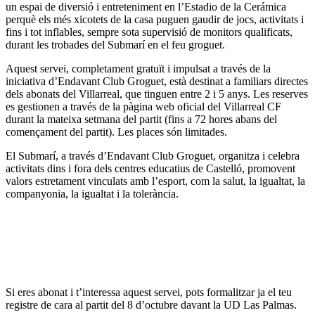
un espai de diversió i entreteniment en l’Estadio de la Cerámica
perquè els més xicotets de la casa puguen gaudir de jocs, activitats i
fins i tot inflables, sempre sota supervisió de monitors qualificats,
durant les trobades del Submarí en el feu groguet.
Aquest servei, completament gratuït i impulsat a través de la
iniciativa d’Endavant Club Groguet, està destinat a familiars directes
dels abonats del Villarreal, que tinguen entre 2 i 5 anys. Les reserves
es gestionen a través de la pàgina web oficial del Villarreal CF
durant la mateixa setmana del partit (fins a 72 hores abans del
començament del partit). Les places són limitades.
El Submarí, a través d’Endavant Club Groguet, organitza i celebra
activitats dins i fora dels centres educatius de Castelló, promovent
valors estretament vinculats amb l’esport, com la salut, la igualtat, la
companyonia, la igualtat i la tolerància.
Si eres abonat i t’interessa aquest servei, pots formalitzar ja el teu
registre de cara al partit del 8 d’octubre davant la UD Las Palmas.