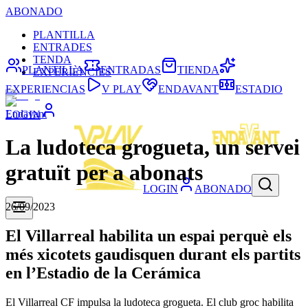
ABONADO
PLANTILLA
ENTRADES
TENDA
PLANTILLA
ENTRADAS
TIENDA
EXPERIÈNCIES
EXPERIENCIAS
V PLAY
ENDAVANT
ESTADIO
Endavant
LOGIN
La ludoteca grogueta, un servei
gratuït per a abonats
LOGIN
ABONADO
26/09/2023
El Villarreal habilita un espai perquè els
més xicotets gaudisquen durant els partits
en l’Estadio de la Cerámica
El Villarreal CF impulsa la ludoteca grogueta. El club groc habilita