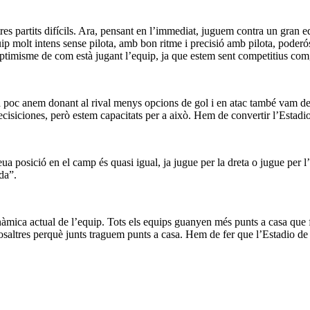
res partits difícils. Ara, pensant en l’immediat, juguem contra un gran 
molt intens sense pilota, amb bon ritme i precisió amb pilota, poderós a 
ptimisme de com està jugant l’equip, ja que estem sent competitius com,
 a poc anem donant al rival menys opcions de gol i en atac també vam dem
decisiciones, però estem capacitats per a això. Hem de convertir l’Estadi
ua posició en el camp és quasi igual, ja jugue per la dreta o jugue per l
da”.
àmica actual de l’equip. Tots els equips guanyen més punts a casa que fo
 nosaltres perquè junts traguem punts a casa. Hem de fer que l’Estadio de