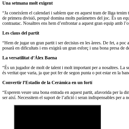
Una setmana molt exigent
“Ja coneixíem el calendari i sabíem que en aquest tram de lliga tenim t
de primera divisió, perquè domina molts paràmetres del joc. És un equip 
contraatac. Nosaltres ens hem d’enfrontar a aquest gran equip amb l’o
Les claus del partit
“Hem de jugar un gran partit i ser decisius en les àrees. De fet, a poc
posarà en dificultats i ens exigirà un gran esforç i una bona presa de 
La versatilitat d’Álex Baena
“És un jugador de molt de talent i molt important per a nosaltres. La se
és veritat que varia, ja que pot fer de segon punta o pot estar en la ban
Convertir l’Estadio de la Cerámica en un fortí
“Esperem veure una bona entrada en aquest partit, afavorida per la din
ser així. Necessitem el suport de l’afició i seran indispensables per a