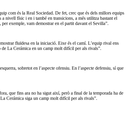
equip com és la Real Sociedad. De fet, crec que és dels millors equips
nivell físic i en i també en transicions, a més utilitza bastant el
 per exemple, vam demostrar en el partit davant el Sevilla”.
ostrar fluïdesa en la iniciació. Eixe és el camí. L’equip rival ens
o de La Cerámica en un camp molt difícil per als rivals”.
’esquerra, sobretot en l’aspecte ofensiu. En l’aspecte defensiu, sí que
ra, que fins ara no ha sigut així, però a final de la temporada ha de
 La Cerámica siga un camp molt difícil per als rivals”.