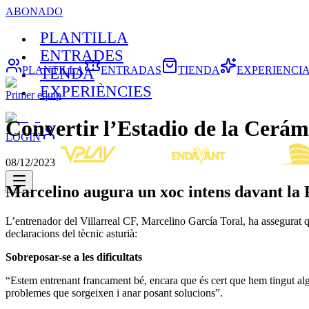
ABONADO
PLANTILLA
ENTRADES
PLANTILLA
ENTRADAS
TIENDA
EXPERIENCI
TENDA
EXPERIÈNCIES
Primer equip
Convertir l’Estadio de la Cerámi
LOGIN
08/12/2023
Marcelino augura un xoc intens davant la
L’entrenador del Villarreal CF, Marcelino García Toral, ha assegurat q
declaracions del tècnic asturià:
Sobreposar-se a les dificultats
“Estem entrenant francament bé, encara que és cert que hem tingut alg
problemes que sorgeixen i anar posant solucions”.