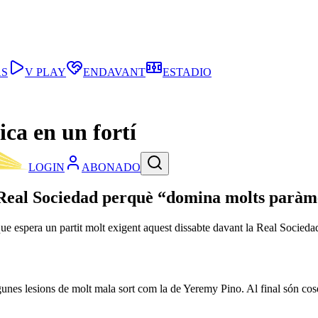
AS
V PLAY
ENDAVANT
ESTADIO
ca en un fortí
LOGIN
ABONADO
 Real Sociedad perquè “domina molts paràme
ue espera un partit molt exigent aquest dissabte davant la Real Socieda
unes lesions de molt mala sort com la de Yeremy Pino. Al final són cos