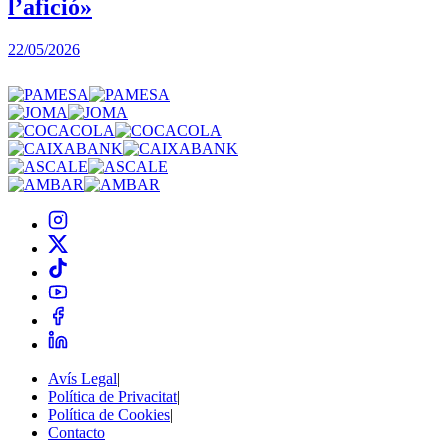
l’afició»
22/05/2026
3
Avís Legal
|
Política de Privacitat
|
Política de Cookies
|
Contacto