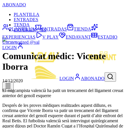
ABONADO
PLANTILLA
ENTRADES
TENDA
PLANTILLA
ENTRADAS
TIENDA
EXPERIÈNCIES
EXPERIENCIAS
V PLAY
ENDAVANT
ESTADIO
Uncategorized @val
LOGIN
Comunicat mèdic: Vicente
Iborra
LOGIN
ABONADO
14/12/2020
El migcampista valencià ha patit un trencament del lligament creuat
anterior del genoll esquerre
Després de les proves mèdiques realitzades aquest dilluns, es
confirma que Vicente Iborra va patir un trencament del lligament
creuat anterior del genoll esquerre durant el partit d’ahir enfront del
Real Betis. El futbolista valencià serà intervingut quirúrgicament
aquest dijous pel Doctor Ramón Cugat a l’Hospital Quirónsalud de