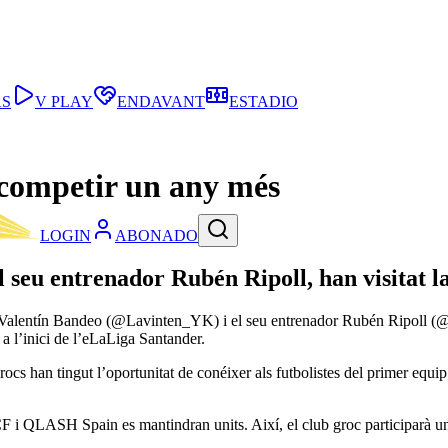
AS
V PLAY
ENDAVANT
ESTADIO
 competir un any més
LOGIN
ABONADO
l seu entrenador Rubén Ripoll, han visitat 
alentín Bandeo (@Lavinten_YK) i el seu entrenador Rubén Ripoll (@Ken
 a l’inici de l’eLaLiga Santander.
 grocs han tingut l’oportunitat de conéixer als futbolistes del primer eq
 CF i QLASH Spain es mantindran units. Així, el club groc participarà u