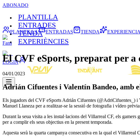
ABONADO
PLANTILLA
ENTRADES
PLANTILLA
ENTRADAS
TIENDA
EXPERIENCI
TENDA
EXPERIÈNCIES
Fans
El CVF eSports, preparat per a
LOGIN
04/01/2023
Adrián Cifuentes i Valentín Bandeo, amb e
Els jugadors del CVF eSports Adrián Cifuentes (@AdriCifuentes_) i V
Manuel Llaneza per a realitzar-se la sessió de fotografia i vídeo prèvia
Durant la seua visita a les instal·lacions del Villarreal CF, els gamers
per a complir els seus objectius en la present temporada.
Aquesta serà la quarta campanya consecutiva en la qual el Villarreal