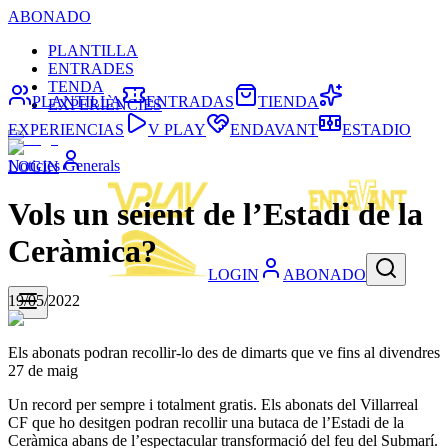
ABONADO
PLANTILLA
ENTRADES
TENDA
PLANTILLA
ENTRADAS
TIENDA
EXPERIÈNCIES
EXPERIENCIAS
V PLAY
ENDAVANT
ESTADIO
Noticies Generals
LOGIN
Vols un seient de l’Estadi de la
Ceràmica?
LOGIN
ABONADO
19/05/2022
Els abonats podran recollir-lo des de dimarts que ve fins al divendres
27 de maig
Un record per sempre i totalment gratis. Els abonats del Villarreal
CF que ho desitgen podran recollir una butaca de l’Estadi de la
Ceràmica abans de l’espectacular transformació del feu del Submarí.