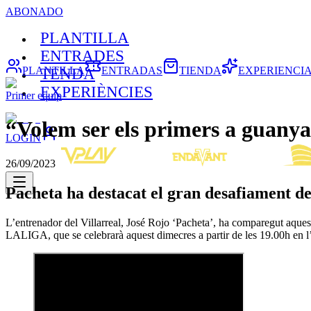
ABONADO
PLANTILLA
ENTRADES
PLANTILLA
ENTRADAS
TIENDA
EXPERIENCI
TENDA
EXPERIÈNCIES
Primer equip
“Volem ser els primers a guanya
LOGIN
26/09/2023
Pacheta ha destacat el gran desafiament d
L’entrenador del Villarreal, José Rojo ‘Pacheta’, ha comparegut aquest
LALIGA, que se celebrarà aquest dimecres a partir de les 19.00h en l