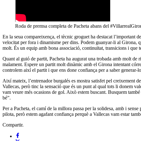
Roda de premsa completa de Pacheta abans del #VillarrealGiro
En la seua compareixença, el tècnic groguet ha destacat l’important d
velocitat per fora i dinamisme per dins. Podem guanyar-li al Girona, 
molt. És un equip amb bona associació, continuïtat, transicions i qu
Quant al guió de partit, Pacheta ha augurat una trobada amb molt de r
malament. Espere un partit molt dinàmic amb el Girona intentant córrer
controlem així el partit i que ens done confiança per a saber generar-los
Així mateix, l’entrenador burgalés es mostra satisfet pel creixement de
Vallecas, però tinc la sensació que és un punt al qual tots li donem va
vam veure més ocasions de gol. Això estem buscant. Busquem també el c
bé”.
Per a Pacheta, el camí de la millora passa per la solidesa, amb i sens
pilota, però estem agafant confiança perquè a Vallecas vam estar també
Compartir.