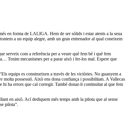
 més en forma de LALIGA. Hem de ser sòlids i estar atents a la seua
enfrontem a un equip alegre, amb un gran entrenador al qual coneixem
que serveix com a referència per a veure què fem bé i què fem
lota… Tenim mecanismes per a parar això i fer-los mal. Espere que
: “Els equips es construeixen a través de les victòries. No guanyem a
re molta possessió. Això ens dona confiança i possibilitats. A Vallecas
hi ha errors que cal corregir. També donar-li continuïtat al que fem
ballant en això. Ací dediquem més temps amb la pilota que al sense
se pilota”.