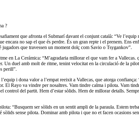
na ?
esafiament que afronta el Submarí davant el conjunt català: “Ve l’equip
que encara no sap el que és perdre. És un gran repte i el prenem. Ens 
e té jugadors que travessen un moment dolç com Savio o Tsygankov”.
itme en La Cerámica: “M’agradaria millorar el que vam fer a Vallecas. 
. Un duel amb molt de ritme, tenint velocitat en la circulació de la pi
 perill”.
 l’equip i dona valor a l’empat reeixit a Vallecas, que atorga confiança
lor. El Rayo va vindre per nosaltres. Vam tindre calma i pilota. Vam tind
ontrol del partit. Hem d’estar sòlids. Hem de millorar detalls. Sempre 
e pilota: “Busquem ser sòlids en un sentit ampli de la paraula. Estem tre
 sòlids sense pilota. Dominar amb pilota i que no et facen ocasions sen