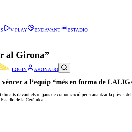
AS
V PLAY
ENDAVANT
ESTADIO
r al Girona”
LOGIN
ABONADO
e véncer a l’equip “més en forma de LALIG
 dimarts davant els mitjans de comunicació per a analitzar la prèvia del
’Estadio de la Cerámica.