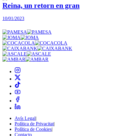
Reina, un retorn en gran
10/01/2023
2
Avís Legal
|
Política de Privacitat
|
Política de Cookies
|
Contacto