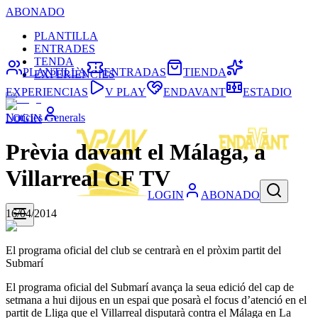
ABONADO
PLANTILLA
ENTRADES
TENDA
PLANTILLA
ENTRADAS
TIENDA
EXPERIÈNCIES
EXPERIENCIAS
V PLAY
ENDAVANT
ESTADIO
Noticies Generals
LOGIN
Prèvia davant el Málaga, a
Villarreal CF TV
LOGIN
ABONADO
16/04/2014
El programa oficial del club se centrarà en el pròxim partit del
Submarí
El programa oficial del Submarí avança la seua edició del cap de
setmana a hui dijous en un espai que posarà el focus d’atenció en el
partit de Lliga que el Villarreal disputarà contra el Málaga en La