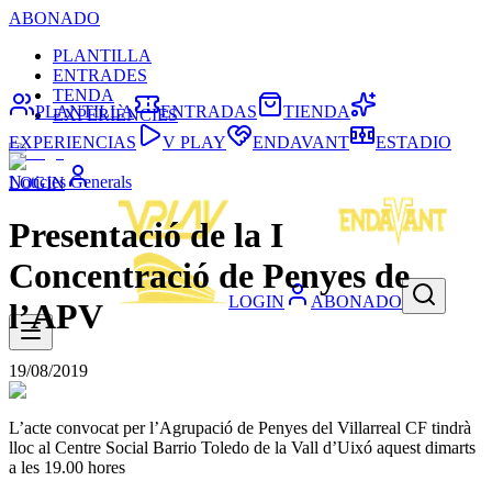
ABONADO
PLANTILLA
ENTRADES
TENDA
PLANTILLA
ENTRADAS
TIENDA
EXPERIÈNCIES
EXPERIENCIAS
V PLAY
ENDAVANT
ESTADIO
Noticies Generals
LOGIN
Presentació de la I
Concentració de Penyes de
LOGIN
ABONADO
l’APV
19/08/2019
L’acte convocat per l’Agrupació de Penyes del Villarreal CF tindrà
lloc al Centre Social Barrio Toledo de la Vall d’Uixó aquest dimarts
a les 19.00 hores