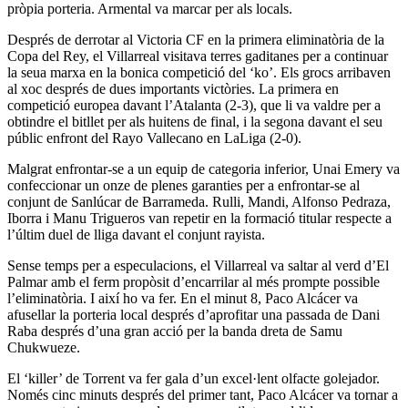
pròpia porteria. Armental va marcar per als locals.
Després de derrotar al Victoria CF en la primera eliminatòria de la
Copa del Rey, el Villarreal visitava terres gaditanes per a continuar
la seua marxa en la bonica competició del ‘ko’. Els grocs arribaven
al xoc després de dues importants victòries. La primera en
competició europea davant l’Atalanta (2-3), que li va valdre per a
obtindre el bitllet per als huitens de final, i la segona davant el seu
públic enfront del Rayo Vallecano en LaLiga (2-0).
Malgrat enfrontar-se a un equip de categoria inferior, Unai Emery va
confeccionar un onze de plenes garanties per a enfrontar-se al
conjunt de Sanlúcar de Barrameda. Rulli, Mandi, Alfonso Pedraza,
Iborra i Manu Trigueros van repetir en la formació titular respecte a
l’últim duel de lliga davant el conjunt rayista.
Sense temps per a especulacions, el Villarreal va saltar al verd d’El
Palmar amb el ferm propòsit d’encarrilar al més prompte possible
l’eliminatòria. I així ho va fer. En el minut 8, Paco Alcácer va
afusellar la porteria local després d’aprofitar una passada de Dani
Raba després d’una gran acció per la banda dreta de Samu
Chukwueze.
El ‘killer’ de Torrent va fer gala d’un excel·lent olfacte golejador.
Només cinc minuts després del primer tant, Paco Alcácer va tornar a