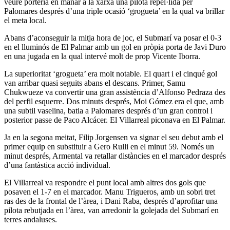
veure porteria en manar a la xarxa una pilota repel·lida per
Palomares després d’una triple ocasió ‘grogueta’ en la qual va brillar
el meta local.
Abans d’aconseguir la mitja hora de joc, el Submarí va posar el 0-3
en el lluminós de El Palmar amb un gol en pròpia porta de Javi Duro
en una jugada en la qual intervé molt de prop Vicente Iborra.
La superioritat ‘grogueta’ era molt notable. El quart i el cinqué gol
van arribar quasi seguits abans el descans. Primer, Samu
Chukwueze va convertir una gran assistència d’Alfonso Pedraza des
del perfil esquerre. Dos minuts després, Moi Gómez era el que, amb
una subtil vaselina, batia a Palomares després d’un gran control i
posterior passe de Paco Alcácer. El Villarreal piconava en El Palmar.
Ja en la segona meitat, Filip Jorgensen va signar el seu debut amb el
primer equip en substituir a Gero Rulli en el minut 59. Només un
minut després, Armental va retallar distàncies en el marcador després
d’una fantàstica acció individual.
El Villarreal va respondre el punt local amb altres dos gols que
posaven el 1-7 en el marcador. Manu Trigueros, amb un sobri tret
ras des de la frontal de l’àrea, i Dani Raba, després d’aprofitar una
pilota rebutjada en l’àrea, van arredonir la golejada del Submarí en
terres andaluses.