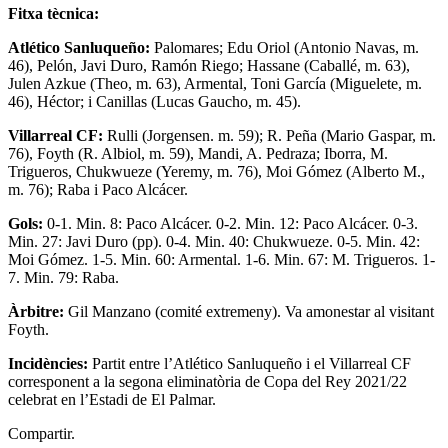
Fitxa tècnica:
Atlético Sanluqueño:
Palomares; Edu Oriol (Antonio Navas, m.
46), Pelón, Javi Duro, Ramón Riego; Hassane (Caballé, m. 63),
Julen Azkue (Theo, m. 63), Armental, Toni García (Miguelete, m.
46), Héctor; i Canillas (Lucas Gaucho, m. 45).
Villarreal CF:
Rulli (Jorgensen. m. 59); R. Peña (Mario Gaspar, m.
76), Foyth (R. Albiol, m. 59), Mandi, A. Pedraza; Iborra, M.
Trigueros, Chukwueze (Yeremy, m. 76), Moi Gómez (Alberto M.,
m. 76); Raba i Paco Alcácer.
Gols:
0-1. Min. 8: Paco Alcácer. 0-2. Min. 12: Paco Alcácer. 0-3.
Min. 27: Javi Duro (pp). 0-4. Min. 40: Chukwueze. 0-5. Min. 42:
Moi Gómez. 1-5. Min. 60: Armental. 1-6. Min. 67: M. Trigueros. 1-
7. Min. 79: Raba.
Àrbitre:
Gil Manzano (comité extremeny). Va amonestar al visitant
Foyth.
Incidències:
Partit entre l’Atlético Sanluqueño i el Villarreal CF
corresponent a la segona eliminatòria de Copa del Rey 2021/22
celebrat en l’Estadi de El Palmar.
Compartir.