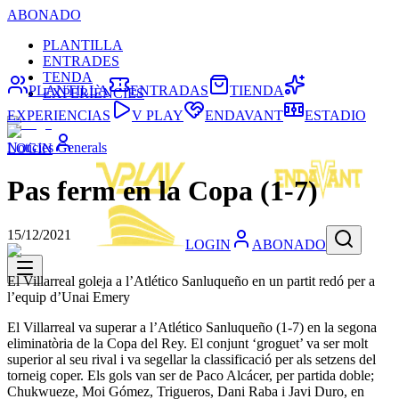
ABONADO
PLANTILLA
ENTRADES
TENDA
PLANTILLA
ENTRADAS
TIENDA
EXPERIÈNCIES
EXPERIENCIAS
V PLAY
ENDAVANT
ESTADIO
Noticies Generals
LOGIN
Pas ferm en la Copa (1-7)
15/12/2021
LOGIN
ABONADO
El Villarreal goleja a l’Atlético Sanluqueño en un partit redó per a
l’equip d’Unai Emery
El Villarreal va superar a l’Atlético Sanluqueño (1-7) en la segona
eliminatòria de la Copa del Rey. El conjunt ‘groguet’ va ser molt
superior al seu rival i va segellar la classificació per als setzens del
torneig coper. Els gols van ser de Paco Alcácer, per partida doble;
Chukwueze, Moi Gómez, Trigueros, Dani Raba i Javi Duro, en