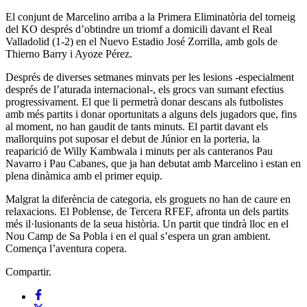
El conjunt de Marcelino arriba a la Primera Eliminatòria del torneig
del KO després d’obtindre un triomf a domicili davant el Real
Valladolid (1-2) en el Nuevo Estadio José Zorrilla, amb gols de
Thierno Barry i Ayoze Pérez.
Després de diverses setmanes minvats per les lesions -especialment
després de l’aturada internacional-, els grocs van sumant efectius
progressivament. El que li permetrà donar descans als futbolistes
amb més partits i donar oportunitats a alguns dels jugadors que, fins
al moment, no han gaudit de tants minuts. El partit davant els
mallorquins pot suposar el debut de Júnior en la porteria, la
reaparició de Willy Kambwala i minuts per als canteranos Pau
Navarro i Pau Cabanes, que ja han debutat amb Marcelino i estan en
plena dinàmica amb el primer equip.
Malgrat la diferència de categoria, els groguets no han de caure en
relaxacions. El Poblense, de Tercera RFEF, afronta un dels partits
més il·lusionants de la seua història. Un partit que tindrà lloc en el
Nou Camp de Sa Pobla i en el qual s’espera un gran ambient.
Comença l’aventura copera.
Compartir.