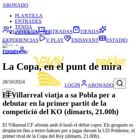
ABONADO
PLANTILLA
ENTRADES
TENDA
PLANTILLA
ENTRADAS
TIENDA
EXPERIÈNCIES
EXPERIENCIAS
V PLAY
ENDAVANT
ESTADIO
Primer equip
LOGIN
La Copa, en el punt de mira
28/10/2024
LOGIN
ABONADO
El Villarreal viatja a sa Pobla per a
debutar en la primer partit de la
competició del KO (dimarts, 21.00h)
El Villarreal CF afronta amb il·lusió el debut coper. Els groguets es
desplacen fins a terres balears per a jugar davant la UD Poblense, el
primer rival de la Copa del Rey (dimarts, 21.00h).